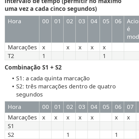
intervalo de tempo (permitir no máximo
uma vez a cada cinco segundos)
Hora
00
01
02
03
04
05
06
Aci
é
modi
Marcações
x
x
x
x
x
T2
1
1
Combinação S1 + S2
S1: a cada quinta marcação
•
S2: três marcações dentro de quatro
•
segundos
Hora
00
01
02
03
04
05
06
07
Marcações
x
x
x
x
x
x
x
S1
S2
1
1