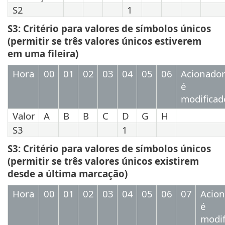
S2
1
S3: Critério para valores de símbolos únicos
(permitir se três valores únicos estiverem
em uma fileira)
Hora
00
01
02
03
04
05
06
Acionado
é
modificad
Valor
A
B
B
C
D
G
H
S3
1
S3: Critério para valores de símbolos únicos
(permitir se três valores únicos existirem
desde a última marcação)
Hora
00
01
02
03
04
05
06
07
Acio
é
modif