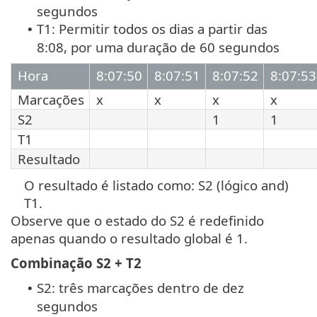
segundos
T1: Permitir todos os dias a partir das
•
8:08, por uma duração de 60 segundos
Hora
8:07:50
8:07:51
8:07:52
8:07:53
Marcações
x
x
x
x
S2
1
1
T1
Resultado
O resultado é listado como: S2 (lógico and)
T1.
Observe que o estado do S2 é redefinido
apenas quando o resultado global é 1.
Combinação S2 + T2
S2: três marcações dentro de dez
•
segundos