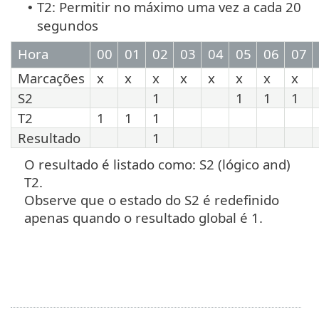
T2: Permitir no máximo uma vez a cada 20
•
segundos
Hora
00
01
02
03
04
05
06
07
Marcações
x
x
x
x
x
x
x
x
S2
1
1
1
1
T2
1
1
1
Resultado
1
O resultado é listado como: S2 (lógico and)
T2.
Observe que o estado do S2 é redefinido
apenas quando o resultado global é 1.