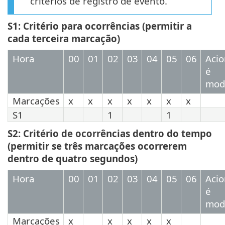
critérios de registro de evento.
S1: Critério para ocorrências (permitir a
cada terceira marcação)
Hora
00
01
02
03
04
05
06
Aci
é
modi
Marcações
x
x
x
x
x
x
x
S1
1
1
S2: Critério de ocorrências dentro do tempo
(permitir se três marcações ocorrerem
dentro de quatro segundos)
Hora
00
01
02
03
04
05
06
Aci
é
modi
Marcações
x
x
x
x
x