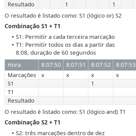
Resultado
1
1
O resultado é listado como: S1 (lógico or) S2
Combinação S1 + T1
S1: Permitir a cada terceira marcação
•
T1: Permitir todos os dias a partir das
•
8:08, duração de 60 segundos
Hora
8:07:50
8:07:51
8:07:52
8:07:53
Marcações
x
x
x
x
S1
1
T1
Resultado
O resultado é listado como: S1 (lógico and) T1
Combinação S2 + T1
S2: três marcações dentro de dez
•