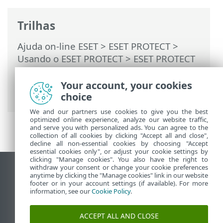
Trilhas
Ajuda on-line ESET
>
ESET PROTECT
>
Usando o ESET PROTECT
>
ESET PROTECT
Menu principal
>
Mais
>
Modelos de
grupo dinâmico
> Novo modelo de grupo
Your account, your cookies
dinâmico
choice
We and our partners use cookies to give you the best
optimized online experience, analyze our website traffic,
and serve you with personalized ads. You can agree to the
collection of all cookies by clicking "Accept all and close",
decline all non-essential cookies by choosing "Accept
essential cookies only", or adjust your cookie settings by
clicking "Manage cookies". You also have the right to
withdraw your consent or change your cookie preferences
Ver site para desktop
anytime by clicking the "Manage cookies" link in our website
footer or in your account settings (if available). For more
End of Life
information, see our
Cookie Policy
.
Base de conhecimento ESET
Fórum ESET
ACCEPT ALL AND CLOSE
ESET Status Portal