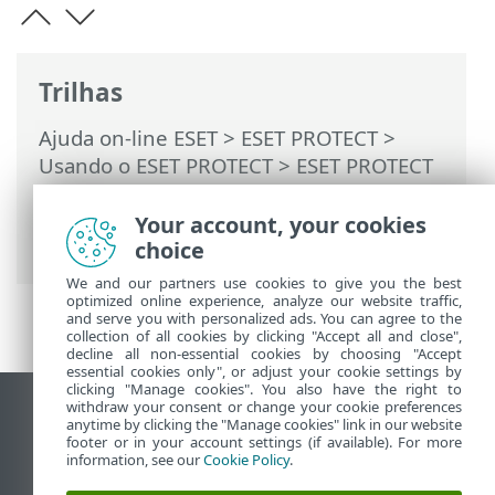
Trilhas
Ajuda on-line ESET
>
ESET PROTECT
>
Usando o ESET PROTECT
>
ESET PROTECT
Menu principal
>
Tarefas
>
Tarefas de
cliente
> Atualização de sistema
Your account, your cookies
operacional
choice
We and our partners use cookies to give you the best
optimized online experience, analyze our website traffic,
and serve you with personalized ads. You can agree to the
collection of all cookies by clicking "Accept all and close",
decline all non-essential cookies by choosing "Accept
essential cookies only", or adjust your cookie settings by
clicking "Manage cookies". You also have the right to
withdraw your consent or change your cookie preferences
Ver site para desktop
anytime by clicking the "Manage cookies" link in our website
footer or in your account settings (if available). For more
End of Life
information, see our
Cookie Policy
.
Base de conhecimento ESET