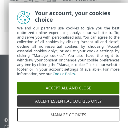
ESET PROTECT 사용
>
ESET PROTECT 기본
Your account, your cookies
메뉴
>
컴퓨터
>
그룹
> 장치를 회사 트리로
choice
마이그레이션
We and our partners use cookies to give you the best
optimized online experience, analyze our website traffic,
and serve you with personalized ads. You can agree to the
collection of all cookies by clicking "Accept all and close",
decline all non-essential cookies by choosing "Accept
essential cookies only", or adjust your cookie settings by
clicking "Manage cookies". You also have the right to
withdraw your consent or change your cookie preferences
anytime by clicking the "Manage cookies" link in our website
데스크톱 사이트 보기
footer or in your account settings (if available). For more
End of Life
information, see our
Cookie Policy
.
ESET 지식 베이스
ACCEPT ALL AND CLOSE
ESET 포럼
ESET Status Portal
ACCEPT ESSENTIAL COOKIES ONLY
국가별 지원
MANAGE COOKIES
© 1992 - 2026 ESET, spol. s
쿠키 관리
r.o. - All rights reserved.
쿠키 정책