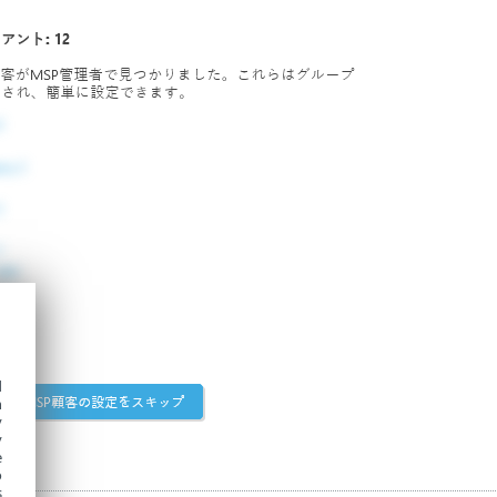
d
h
y
y
e
o
s