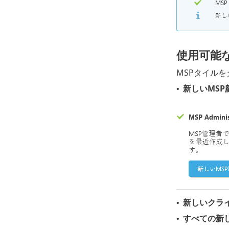
使用可能
MSPタイル
新しいMSP
•
新しいクラ
•
すべての新
•