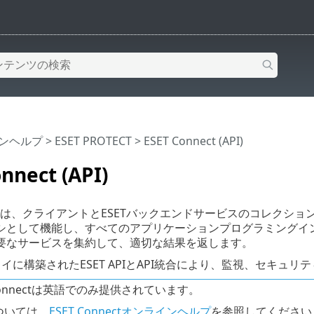
インヘルプ
>
ESET PROTECT
>
ESET Connect (API)
nnect (API)
nectは、クライアントとESETバックエンドサービスのコレクション間の
シとして機能し、すべてのアプリケーションプログラミングインタ
要なサービスを集約して、適切な結果を返します。
ェイに構築されたESET APIとAPI統合により、監視、セキ
 Connectは英語でのみ提供されています。
ついては、
ESET Connectオンラインヘルプ
を参照してください