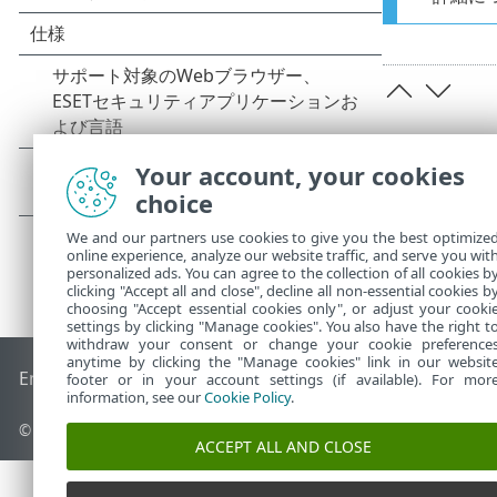
Your account, your cookies
choice
We and our partners use cookies to give you the best optimize
online experience, analyze our website traffic, and serve you wit
personalized ads. You can agree to the collection of all cookies b
clicking "Accept all and close", decline all non-essential cookies b
choosing "Accept essential cookies only", or adjust your cooki
settings by clicking "Manage cookies". You also have the right t
withdraw your consent or change your cookie preference
anytime by clicking the "Manage cookies" link in our websit
End of Life
ESETナレッジベース
ESETフォーラム
ESET Status
footer or in your account settings (if available). For mor
information, see our
Cookie Policy
.
© 1992 - 2026 ESET, spol. s r.o. - All rights reserved.
ACCEPT ALL AND CLOSE