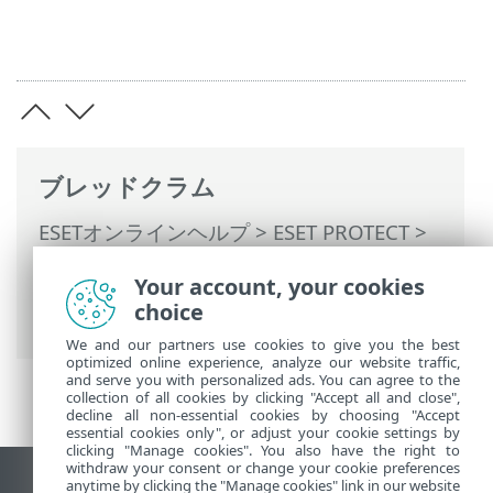
ブレッドクラム
ESETオンラインヘルプ
>
ESET PROTECT
>
ESET PROTECTの使用
>
ESET PROTECT メ
Your account, your cookies
インメニュー
>
プラットフォームモジュー
choice
ル
> ESET Inspectを有効にする
We and our partners use cookies to give you the best
optimized online experience, analyze our website traffic,
and serve you with personalized ads. You can agree to the
collection of all cookies by clicking "Accept all and close",
decline all non-essential cookies by choosing "Accept
essential cookies only", or adjust your cookie settings by
clicking "Manage cookies". You also have the right to
withdraw your consent or change your cookie preferences
anytime by clicking the "Manage cookies" link in our website