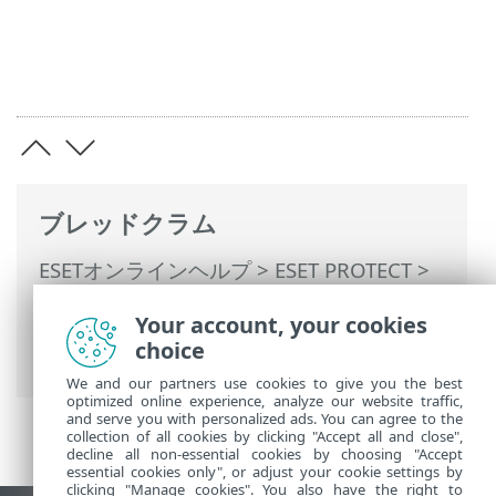
ブレッドクラム
ESETオンラインヘルプ
>
ESET PROTECT
>
ESET PROTECTの使用
>
ESET PROTECT メ
Your account, your cookies
インメニュー
>
タスク
>
クライアントタス
choice
ク
> クライアントタスクトリガー
We and our partners use cookies to give you the best
optimized online experience, analyze our website traffic,
and serve you with personalized ads. You can agree to the
collection of all cookies by clicking "Accept all and close",
decline all non-essential cookies by choosing "Accept
essential cookies only", or adjust your cookie settings by
clicking "Manage cookies". You also have the right to