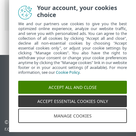
Menu principale
>
Configurazione
>
Your account, your cookies
Configurazione di base
> ESET
choice
Vulnerability & Patch Management
We and our partners use cookies to give you the best
optimized online experience, analyze our website traffic,
and serve you with personalized ads. You can agree to the
collection of all cookies by clicking "Accept all and close",
decline all non-essential cookies by choosing "Accept
essential cookies only", or adjust your cookie settings by
clicking "Manage cookies". You also have the right to
withdraw your consent or change your cookie preferences
anytime by clicking the "Manage cookies" link in our website
Visualizza sito desktop
footer or in your account settings (if available). For more
information, see our
Cookie Policy
.
End of Life
ESET Knowledge Base
ACCEPT ALL AND CLOSE
Forum ESET
ESET Status Portal
ACCEPT ESSENTIAL COOKIES ONLY
Supporto regionale
MANAGE COOKIES
© 1992 - 2026 ESET, spol. s
Gestisci cookie
r.o. - Tutti i diritti riservati.
Criterio cookie