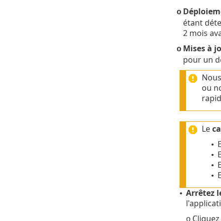
Déploieme
o
étant déte
2 mois ava
Mises à 
o
pour un d
Nous 
ou no
rapid
Le
ca
•
•
E
•
•
Arrêtez l
•
l'applica
Cliquez
o