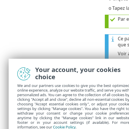
Tapez l
o
Par e
Ce p
que s
Voir 
Your account, your cookies
3.
Cliquez su
choice
Assurez
We and our partners use cookies to give you the best optimize
mises à
online experience, analyze our website traffic, and serve you wit
personalized ads. You can agree to the collection of all cookies b
4.
Cliquez su
clicking "Accept all and close", decline all non-essential cookies b
choosing "Accept essential cookies only", or adjust your cooki
settings by clicking "Manage cookies". You also have the right t
withdraw your consent or change your cookie preference
anytime by clicking the "Manage cookies" link in our websit
footer or in your account settings (if available). For mor
information, see our
Cookie Policy
.