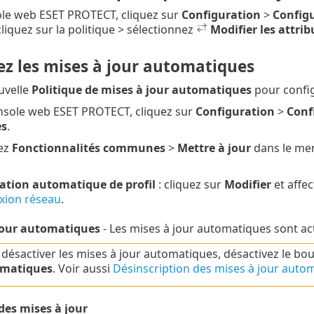
ole web ESET PROTECT, cliquez sur
Configuration
>
Configu
liquez sur la politique > sélectionnez
Modifier les attrib
ez les mises à jour automatiques
uvelle
Politique de mises à jour automatiques
pour config
nsole web ESET PROTECT, cliquez sur
Configuration
>
Conf
es
.
ez
Fonctionnalités communes
>
Mettre à jour
dans le men
ion automatique de profil
: cliquez sur
Modifier
et affec
xion réseau
.
jour automatiques
- Les mises à jour automatiques sont act
désactiver les mises à jour automatiques, désactivez le bo
matiques
. Voir aussi
Désinscription des mises à jour auto
des mises à jour