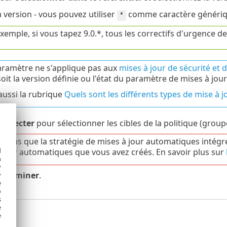
a version - vous pouvez utiliser
comme caractère générique
*
xemple, si vous tapez 9.0.*, tous les correctifs d'urgence de
aramètre ne s'applique pas aux
mises à jour de sécurité et d
oit la version définie ou l'état du paramètre de mises à jo
aussi la rubrique
Quels sont les différents types de mise à j
r
Affecter
pour sélectionner les cibles de la politique (group
-vous que la stratégie de mises à jour automatiques intégré
d
 jour automatiques que vous avez créés. En savoir plus sur
h
y
r
Terminer
.
y
e
o
s
e
e