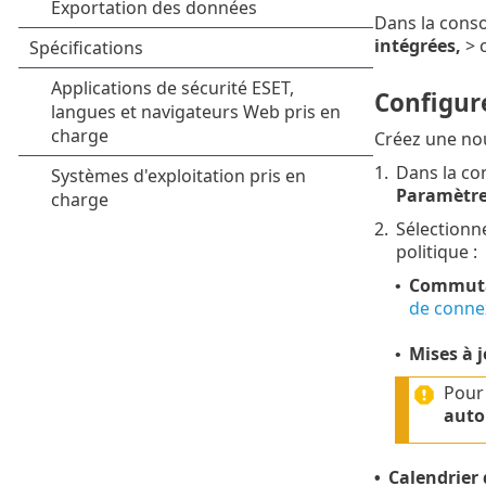
Dans la cons
intégrées,
> c
Configur
Créez une no
1.
Dans la co
Paramètr
2.
Sélectionn
politique :
Commutat
•
de conne
Mises à 
•
Pour 
auto
Calendrier 
•