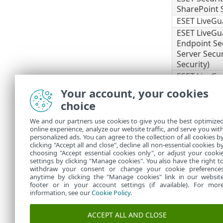
SharePoint S
ESET LiveGu
ESET LiveGu
Endpoint Se
Server Secur
Security)
ESET LiveGu
Mail Securit
Your account, your cookies
ESET Full Di
choice
ECA
We and our partners use cookies to give you the best optimize
Consult
online experience, analyze our website traffic, and serve you wit
personalized ads. You can agree to the collection of all cookies b
lesquel
clicking "Accept all and close", decline all non-essential cookies b
choosing "Accept essential cookies only", or adjust your cooki
settings by clicking "Manage cookies". You also have the right t
withdraw your consent or change your cookie preference
anytime by clicking the "Manage cookies" link in our websit
footer or in your account settings (if available). For mor
information, see our
Cookie Policy
.
ACCEPT ALL AND CLOSE