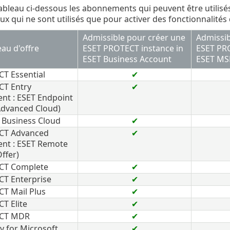
tableau ci-dessous les abonnements qui peuvent être utilis
aux qui ne sont utilisés que pour activer des fonctionnalité
Admissible pour créer une
Admissib
au d'offre
ESET PROTECT instance in
ESET PRO
ESET Business Account
ESET MS
T Essential
✔
CT Entry
✔
nt : ESET Endpoint
Advanced Cloud)
 Business Cloud
✔
CT Advanced
✔
nt : ESET Remote
ffer)
CT Complete
✔
T Enterprise
✔
T Mail Plus
✔
T Elite
✔
ECT MDR
✔
y for Microsoft
✔