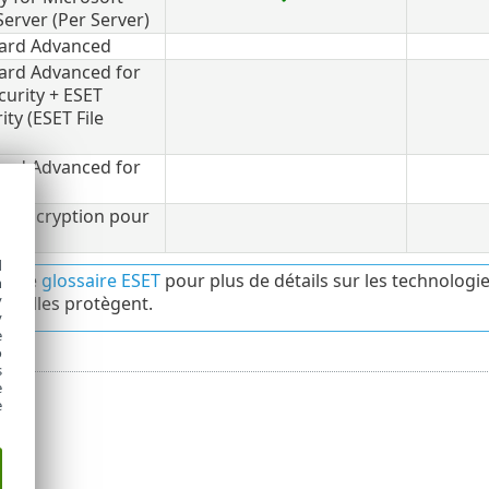
erver (Per Server)
ard Advanced
ard Advanced for
curity + ESET
ity (ESET File
ard Advanced for
y
sk Encryption pour
d
ez le
glossaire ESET
pour plus de détails sur les technologi
h
y
les elles protègent.
y
e
o
s
e
e