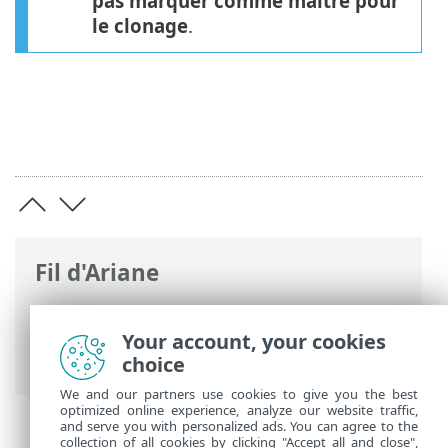
pas marquer comme maître pour
le clonage
.
Fil d'Ariane
Aide en ligne d'ESET
>
ESET PROTECT
>
Démarrer
>
VDI, clonage et détection de
Your account, your cookies
matériel
> Maître pour le clonage
choice
We and our partners use cookies to give you the best
optimized online experience, analyze our website traffic,
and serve you with personalized ads. You can agree to the
collection of all cookies by clicking "Accept all and close",