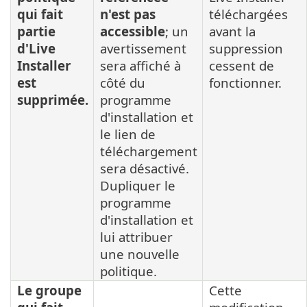
qui fait
n'est pas
téléchargées
partie
accessible
; un
avant la
d'Live
avertissement
suppression
Installer
sera affiché à
cessent de
est
côté du
fonctionner.
supprimée.
programme
d'installation et
le lien de
téléchargement
sera désactivé.
Dupliquer le
programme
d'installation et
lui attribuer
une nouvelle
politique.
Le groupe
Cette