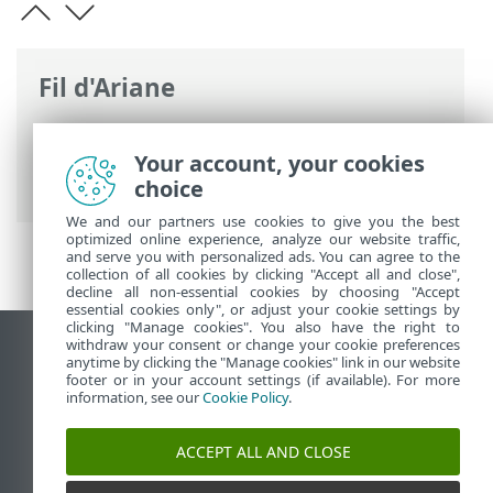
Fil d'Ariane
Aide en ligne d'ESET
>
ESET PROTECT
>
Démarrer
>
Déploiement de l'agent ESET
Your account, your cookies
Management
> Déploiement local
choice
We and our partners use cookies to give you the best
optimized online experience, analyze our website traffic,
and serve you with personalized ads. You can agree to the
collection of all cookies by clicking "Accept all and close",
decline all non-essential cookies by choosing "Accept
essential cookies only", or adjust your cookie settings by
clicking "Manage cookies". You also have the right to
withdraw your consent or change your cookie preferences
Afficher le site pour ordinateur de bureau
anytime by clicking the "Manage cookies" link in our website
footer or in your account settings (if available). For more
End of Life
information, see our
Cookie Policy
.
Base de connaissances ESET
Forum ESET
ACCEPT ALL AND CLOSE
ESET Status Portal