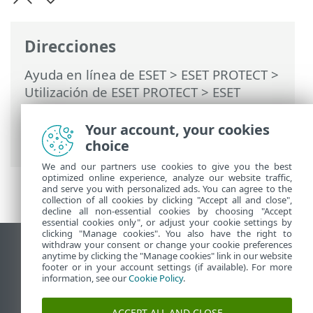
Direcciones
Ayuda en línea de ESET
>
ESET PROTECT
>
Utilización de ESET PROTECT
>
ESET
PROTECT Menú principal
>
Tareas
>
Información general de las tareas
> Icono
Your account, your cookies
de estado
choice
We and our partners use cookies to give you the best
optimized online experience, analyze our website traffic,
and serve you with personalized ads. You can agree to the
collection of all cookies by clicking "Accept all and close",
decline all non-essential cookies by choosing "Accept
essential cookies only", or adjust your cookie settings by
clicking "Manage cookies". You also have the right to
withdraw your consent or change your cookie preferences
Ver sitio para ordenador
anytime by clicking the "Manage cookies" link in our website
footer or in your account settings (if available). For more
End of Life
information, see our
Cookie Policy
.
Base de conocimiento de ESET
Foro de ESET
ACCEPT ALL AND CLOSE