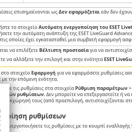
μίσεις επισημαίνονται ως
Δεν εφαρμόζεται
εάν δεν έχου
ήστε το στοιχείο
Αυτόματη ενεργοποίηση του ESET Live
ήσετε την αυτόματη ανάπτυξη της ESET LiveGuard Advan
τις οποίες έχει εγκατασταθεί μια συμβατή εφαρμογή ασφ
ται να επιλέξετε
Βέλτιστη προστασία
για να αντιστοιχίσ
τε να αλλάξετε την επιλογή και στην ενότητα
ESET LiveG
 στο στοιχείο
Εφαρμογή
για να εφαρμόσετε ρυθμίσεις ασ
 με την επόμενη ενότητα.
δείτε τις ρυθμίσεις στα στοιχεία
Ρύθμιση παραμέτρων
ασικών ρυθμίσεων
. Δεν μπορείτε να επεξεργαστείτε ή να
την εκχώρησή τους (από προεπιλογή, αντιστοιχίζονται σ
d
οποίηση ρυθμίσεων
h
y
y
απενεργοποιήσετε τις ρυθμίσεις με το κουμπί εναλλαγής
e