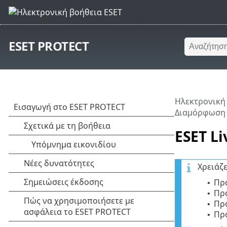
ESET PROTECT
Ηλεκτρονική
Διαμόρφωση
ESET L
Χρειάζ
Πρό
•
Πρ
•
Πρό
•
Πρό
•