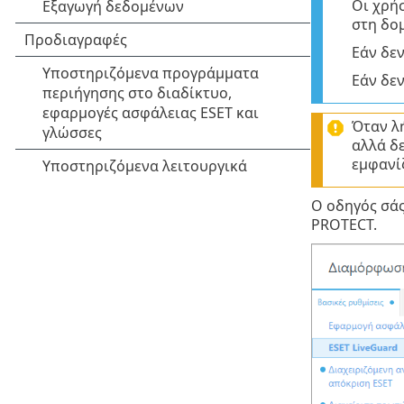
Οι χρή
στη δομ
Εάν δε
Εάν δεν
Όταν λ
αλλά δε
εμφανί
Ο οδηγός σάς
PROTECT.