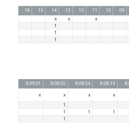
16
15
14
13
12
11
10
09
x
x
x
1
1
1
8:09:01
8:08:55
8:08:54
8:08:19
8
x
x
x
x
1
1
1
1
1