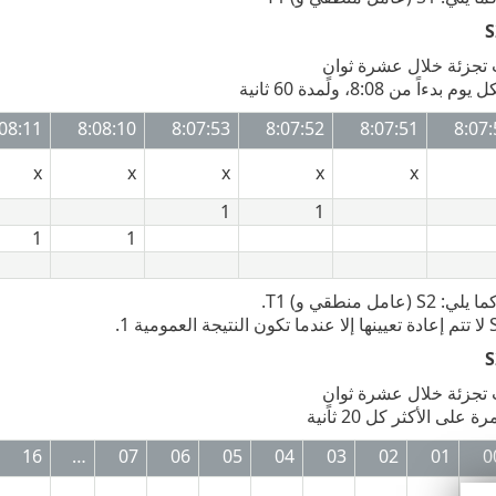
:08:11
8:08:10
8:07:53
8:07:52
8:07:51
8:07
x
x
x
x
x
1
1
1
1
امل منطقي و) T1.
16
…
07
06
05
04
03
02
01
0