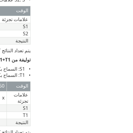
الوقت
علامات تجزئة
S1
S2
النتيجة
يتم تعداد النتائج كما يلي: S1 (ع
توليفة من S1+T1
S1: السماح بكل علامة تجزئة ثالثة
T1: السماح بكل يوم بدءاً من 8:08، لمدة 60 ثانية
الوقت
:50
علامات
x
تجزئة
S1
T1
النتيجة
يتم تعداد النتائج كما يلي: S1 (