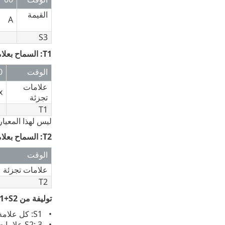
القيمة
A
S3
T1: السماح بعلامة تجزئة في نطاقات زمنية معينة (السماح في كل يوم بدءاً من 8:10، لمدة 60 ثانية)
الوقت
0
علامات
x
تجزئة
T1
ليس لهذا المعيار 
T2: السماح بعلامة تجزئة مفردة في فاصل زمني (السماح بمرة على الأكثر كل 5 ثوانٍ)
الوقت
علامات تجزئة
T2
توليفة من S1+S2
S1: كل علامة تجزئة خامسة
S2: 3 علامات تجزئة خلال أربع ثوانٍ