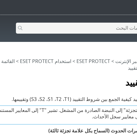
>
ESET PROTECT
>
استخدام ‎ESET PROTECT
>
القائمة الرئيس
قييد
ييد
جمع بين شروط التقييد (T1‏، T2‏، S1‏، S2‏، S3) وتقييمها.