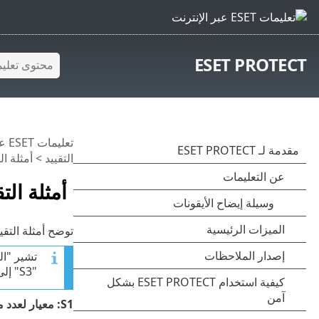
ESET PROTECT
تعليمات ESET عبر الإنترنت
التقييد
> أمثلة الت
أمثلة التق
توضح أمثلة التقييد كيفية ال
"S3" إلى معايير سجل الأحداث.
S1: معيار لعدد مرات الحدوث (السماح بكل علامة تجزئة ثالثة)