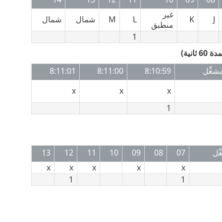
غير
J
K
L
M
شمال
شمال
منطبق
1
شغِّل
8:10:59
8:11:00
8:11:01
x
x
x
1
ِل
07
08
09
10
11
12
13
x
x
x
x
x
1
1