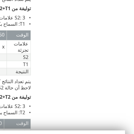
توليفة من S2+T1
S2: 3 علامات تجزئة خلال عشرة ثوانٍ
T1: السماح بكل يوم بدءاً من 8:08، ولمدة 60 ثانية
الوقت
:50
علامات
x
تجزئة
S2
T1
النتيجة
يتم تعداد النتائج كما يلي: S2 (ع
لاحظ أن حالة S2 لا تتم إعادة تعيينها إلا عندما تكون النتيجة العمومية 1.
توليفة من S2+T2
S2: 3 علامات تجزئة خلال عشرة ثوانٍ
T2: السماح بمرة على الأكثر كل 20 ثانية
الوقت
0
علامات