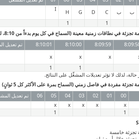
I
ب
ب
C
D
G
H
1
1
8:09:5
8:09:59
8:10:00
8:10:01
تم تعديل الم
x
x
x
1
1
حالة، لذلك لا تؤثر تعديلات المشغِّل على النتائج.
00
01
02
03
04
05
06
تم تعديل المشغّ
x
x
x
x
x
1
1