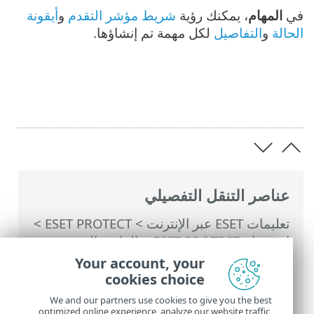
في
المهام
، يمكنك رؤية
شريط مؤشر التقدم
و
أيقونة
الحالة
و
التفاصيل
لكل مهمة تم إنشاؤها.
عناصر التنقل التفصيلي
تعليمات ESET عبر الإنترنت
>
ESET PROTECT
>
استخدام ‎ESET PROTECT
>
القائمة الرئيسية
ESET PROTECT
>
المهام
>
مهام العميل
> إزالة
Your account, your
نسخة احتياطية تم إنشاؤها من خلال إصلاح
cookies choice
برامج الفدية
We and our partners use cookies to give you the best
optimized online experience, analyze our website traffic,