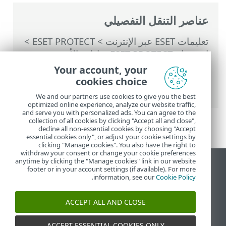
عناصر التنقل التفصيلي
تعليمات ESET عبر الإنترنت
>
ESET PROTECT
>
استخدام ‎ESET PROTECT
>
إدارة الأجهزة
المحمولة عن طريق السحابة
>
أجهزة المحمول
Your account, your
المدارة
> إنشاء سياسة لفرض قيود على iOS
cookies choice
وإضافة اتصال Wi-Fi
We and our partners use cookies to give you the best
optimized online experience, analyze our website traffic,
and serve you with personalized ads. You can agree to the
collection of all cookies by clicking "Accept all and close",
decline all non-essential cookies by choosing "Accept
essential cookies only", or adjust your cookie settings by
clicking "Manage cookies". You also have the right to
withdraw your consent or change your cookie preferences
anytime by clicking the "Manage cookies" link in our website
عرض موقع سطح المكتب
footer or in your account settings (if available). For more
.
information, see our
Cookie Policy
End of Life
قاعدة معارف ESET
ACCEPT ALL AND CLOSE
منتدى ESET
ESET Status Portal
ACCEPT ESSENTIAL COOKIES ONLY