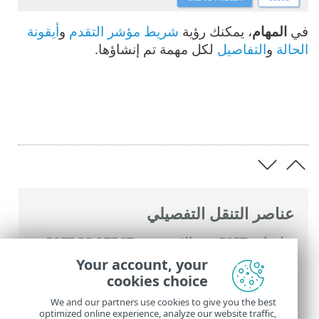
في
المهام
، يمكنك رؤية
شريط مؤشر التقدم
و
أيقونة
الحالة
و
التفاصيل
لكل مهمة تم إنشاؤها.
عناصر التنقل التفصيلي
تعليمات ESET عبر الإنترنت
>
ESET PROTECT
>
استخدام ‎ESET PROTECT
>
القائمة الرئيسية
Your account, your
ESET PROTECT
>
المهام
>
مهام العميل
>
cookies choice
تحديث نظام التشغيل
We and our partners use cookies to give you the best
optimized online experience, analyze our website traffic,