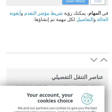
في
المهام
، يمكنك رؤية
شريط مؤشر التقدم
و
أيقونة
الحالة
و
التفاصيل
لكل مهمة تم إنشاؤها.
عناصر التنقل التفصيلي
تعليمات ESET عبر الإنترنت
>
ESET PROTECT
>
استخدام ‎ESET PROTECT
>
القائمة الرئيسية
Your account, your
ESET PROTECT
>
المهام
>
مهام العميل
>
cookies choice
تنشيط المنتج
We and our partners use cookies to give you the best