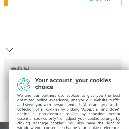
面包屑
Your account, your cookies
ESET 联机帮助
>
ESET PROTECT On-Prem
>
choice
ESET PROTECT On-Prem 简介
We and our partners use cookies to give you the best
optimized online experience, analyze our website traffic,
and serve you with personalized ads. You can agree to the
collection of all cookies by clicking "Accept all and close",
decline all non-essential cookies by choosing "Accept
essential cookies only", or adjust your cookie settings by
clicking "Manage cookies". You also have the right to
withdraw your consent or change your cookie preferences