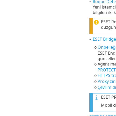
Rogue Detec
•
Yeni istemci
bilgileri ik
ESET Ro
düzgün 
ESET Bridge
•
Önbelleğe
o
ESET Endp
güncellem
Agent ma
o
PROTECT S
HTTPS tra
o
Proxy zin
o
Çevrim dı
o
ESET P
Mobil c