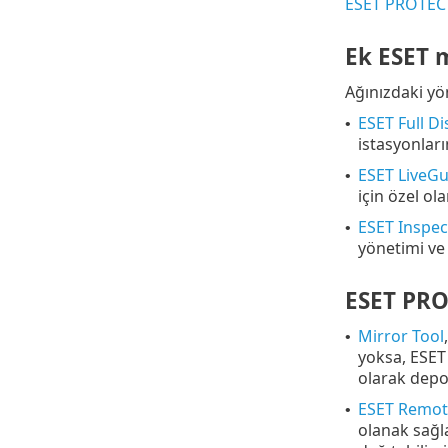
ESET PROTECT 
Ek ESET 
Ağınızdaki yö
ESET Full D
•
istasyonları
ESET LiveG
•
için özel o
ESET Inspe
•
yönetimi ve 
ESET PRO
Mirror Tool
•
yoksa, ESET
olarak depol
ESET Remot
•
olanak sağl