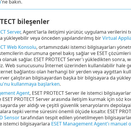
ü
'ne bakın.
TECT bileşenler
CT Server
, Agent'larla iletişimi yürütür, uygulama verilerin
a yükleyebilir veya önceden yapılandırılmış bir
Virtual Appli
CT Web Konsolu
, ortamınızdaki istemci bilgisayarları yöne
istemcilerin durumuna genel bakış sağlar ve ESET çözümleri
 olanak sağlar. ESET PROTECT Server'ı yükledikten sonra, w
iniz. Web sunucusunu İnternet üzerinden kullanılabilir hal
ernet bağlantısı olan herhangi bir yerden veya aygıttan ku
er çalıştıran bilgisayardan başka bir bilgisayara da yükleye
u'nu kullanmaya başlarken
.
gement Agent
, ESET PROTECT Server ile istemci bilgisayarlar a
le ESET PROTECT Server arasında iletişim kurmak için söz ko
isayarda yer aldığı ve çeşitli güvenlik senaryolarını depola
malara tepki verme süresini önemli ölçüde kısaltır. ESET PR
D Sensor
tarafından tespit edilen yönetilmeyen bilgisayarl
e istemci bilgisayarlara
ESET Management Agent'ı manuel ola