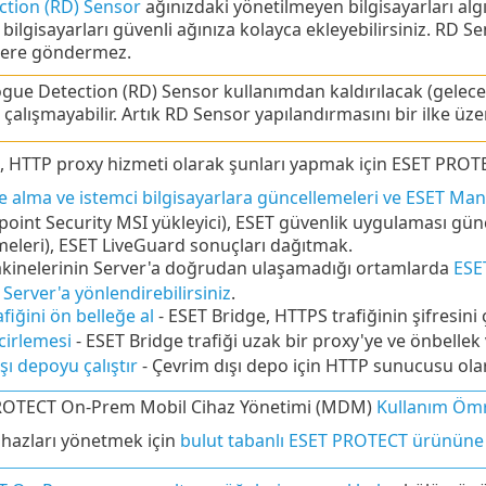
tion (RD) Sensor
ağınızdaki yönetilmeyen bilgisayarları algı
 bilgisayarları güvenli ağınıza kolayca ekleyebilirsiniz. RD S
i kere göndermez.
gue Detection (RD) Sensor kullanımdan kaldırılacak (gelecek
çalışmayabilir. Artık RD Sensor yapılandırmasını bir ilke üz
, HTTP proxy hizmeti olarak şunları yapmak için ESET PROTE
 alma ve istemci bilgisayarlara güncellemeleri ve ESET Ma
oint Security
MSI yükleyici), ESET güvenlik uygulaması gün
eleri), ESET LiveGuard sonuçları dağıtmak.
kinelerinin Server'a doğrudan ulaşamadığı ortamlarda
ESE
erver'a yönlendirebilirsiniz
.
fiğini ön belleğe al
- ESET Bridge,
HTTPS
trafiğinin şifresini 
cirlemesi
- ESET Bridge trafiği uzak bir proxy'ye ve önbellek v
şı depoyu çalıştır
- Çevrim dışı depo için HTTP sunucusu olar
ROTECT On-Prem Mobil Cihaz Yönetimi (MDM)
Kullanım Ömr
ihazları yönetmek için
bulut tabanlı ESET PROTECT ürününe 