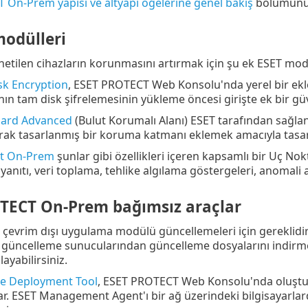
On-Prem yapısı ve altyapı öğelerine genel bakış
bölümünü 
modülleri
netilen cihazların korunmasını artırmak için şu ek ESET modü
isk Encryption
, ESET PROTECT Web Konsolu'nda yerel bir ekle
nın tam disk şifrelemesinin yükleme öncesi girişte ek bir güv
uard Advanced
(Bulut Korumalı Alanı) ESET tarafından sağlana
larak tasarlanmış bir koruma katmanı eklemek amacıyla tasar
ct On-Prem
şunlar gibi özellikleri içeren kapsamlı bir Uç Nokt
yanıtı, veri toplama, tehlike algılama göstergeleri, anomali al
TECT On-Prem bağımsız araçlar
, çevrim dışı uygulama modülü güncellemeleri için gereklidir. 
 güncelleme sunucularından güncelleme dosyalarını indirmek i
ayabilirsiniz.
e Deployment Tool
, ESET PROTECT Web Konsolu'nda oluştur
ar. ESET Management Agent'ı bir ağ üzerindeki bilgisayarlard