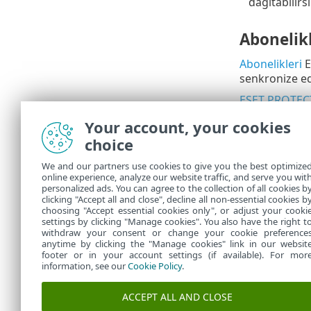
dağıtabilirsi
Abonelikl
Abonelikleri
E
senkronize ed
ESET PROTEC
için merkezi k
Your account, your cookies
ESET PR
choice
iki pla
We and our partners use cookies to give you the best optimize
ESE
•
online experience, analyze our website traffic, and serve you wit
personalized ads. You can agree to the collection of all cookies b
ESE
•
clicking "Accept all and close", decline all non-essential cookies b
choosing "Accept essential cookies only", or adjust your cooki
settings by clicking "Manage cookies". You also have the right t
withdraw your consent or change your cookie preference
anytime by clicking the "Manage cookies" link in our websit
footer or in your account settings (if available). For mor
information, see our
Cookie Policy
.
ACCEPT ALL AND CLOSE