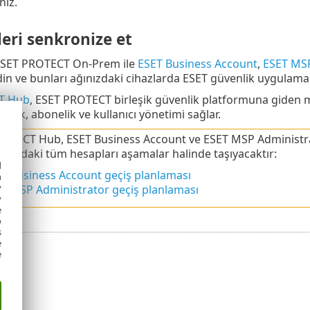
niz.
eri senkronize et
SET PROTECT On-Prem ile
ESET Business Account
,
ESET MSP
in ve bunları ağınızdaki cihazlarda ESET güvenlik uygulamala
T Hub
, ESET PROTECT birleşik güvenlik platformuna giden m
imlik, abonelik ve kullanıcı yönetimi sağlar.
OTECT Hub, ESET Business Account ve ESET MSP Administrato
tformdaki tüm hesapları aşamalar halinde taşıyacaktır:
d
T Business Account geçiş planlaması
h
y
T MSP Administrator geçiş planlaması
y
e
o
s
e
e