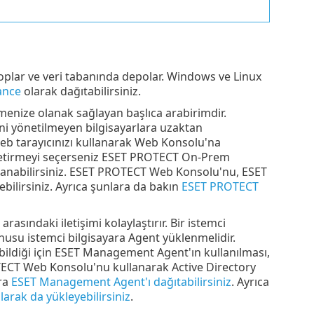
i toplar ve veri tabanında depolar. Windows ve Linux
ance
olarak dağıtabilirsiniz.
tmenize olanak sağlayan başlıca arabirimdir.
ni yönetilmeyen bilgisayarlara uzaktan
eb tarayıcınızı kullanarak Web Konsolu'na
e getirmeyi seçerseniz ESET PROTECT On-Prem
llanabilirsiniz. ESET PROTECT Web Konsolu'nu, ESET
bilirsiniz. Ayrıca şunlara da bakın
ESET PROTECT
rasındaki iletişimi kolaylaştırır. Bir istemci
nusu istemci bilgisayara Agent yüklenmelidir.
yabildiği için ESET Management Agent'ın kullanılması,
OTECT Web Konsolu'nu kullanarak Active Directory
ara
ESET Management Agent'ı dağıtabilirsiniz
. Ayrıca
rak da yükleyebilirsiniz
.