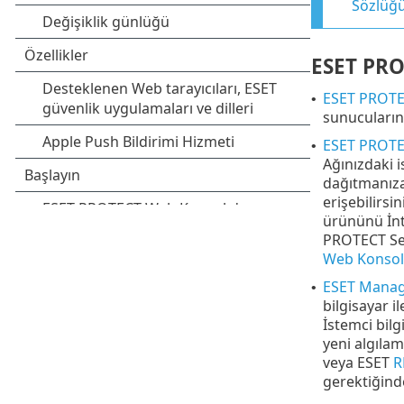
Sözlüğ
ESET PRO
ESET PROTE
•
sunucuların
ESET PROTE
•
Ağınızdaki 
dağıtmanıza
erişebilirs
ürününü İnt
PROTECT Serv
Web Konsol
ESET Mana
•
bilgisayar i
İstemci bilg
yeni algıla
veya ESET
R
gerektiğind