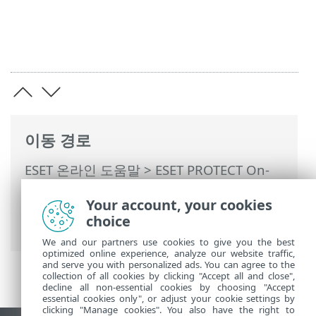
이동 경로
ESET 온라인 도움말
>
ESET PROTECT On-
Prem
>
ESET PROTECT On-Prem 사용
>
Your account, your cookies
ESET PROTECT On-Prem 기본 메뉴
>
작업
choice
> 고급 설정 - 스로틀
We and our partners use cookies to give you the best
optimized online experience, analyze our website traffic,
and serve you with personalized ads. You can agree to the
collection of all cookies by clicking "Accept all and close",
decline all non-essential cookies by choosing "Accept
essential cookies only", or adjust your cookie settings by
clicking "Manage cookies". You also have the right to