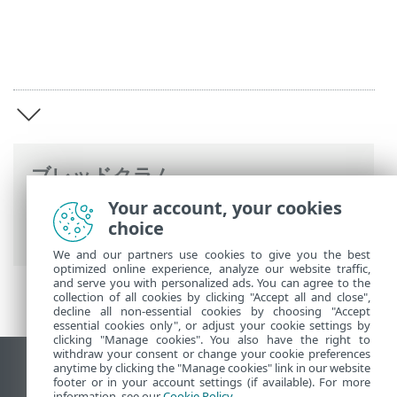
ブレッドクラム
Your account, your cookies
ESETオンラインヘルプ
>
ESET PROTECT
choice
On-Prem
>
ESET PROTECT On-Premの概要
We and our partners use cookies to give you the best
optimized online experience, analyze our website traffic,
and serve you with personalized ads. You can agree to the
collection of all cookies by clicking "Accept all and close",
decline all non-essential cookies by choosing "Accept
essential cookies only", or adjust your cookie settings by
clicking "Manage cookies". You also have the right to
withdraw your consent or change your cookie preferences
anytime by clicking the "Manage cookies" link in our website
デスクトップサイトの表示
footer or in your account settings (if available). For more
information, see our
Cookie Policy
.