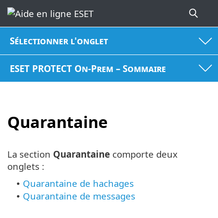
Sélectionner l'onglet
ESET PROTECT On-Prem – Sommaire
Quarantaine
La section
Quarantaine
comporte deux
onglets :
Quarantaine de hachages
•
Quarantaine de messages
•