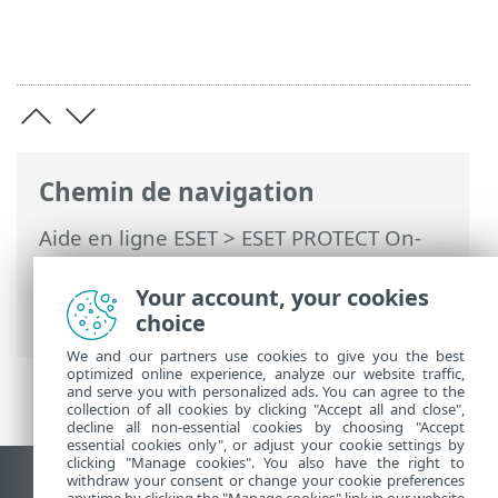
Chemin de navigation
Aide en ligne ESET
>
ESET PROTECT On-
Prem
>
Utilisation d'ESET PROTECT On-
Prem
>
ESET PROTECT On-Prem Menu
Your account, your cookies
principal
> Plus > Quarantaine
choice
We and our partners use cookies to give you the best
optimized online experience, analyze our website traffic,
and serve you with personalized ads. You can agree to the
collection of all cookies by clicking "Accept all and close",
decline all non-essential cookies by choosing "Accept
essential cookies only", or adjust your cookie settings by
clicking "Manage cookies". You also have the right to
withdraw your consent or change your cookie preferences
Afficher le site des postes de travail