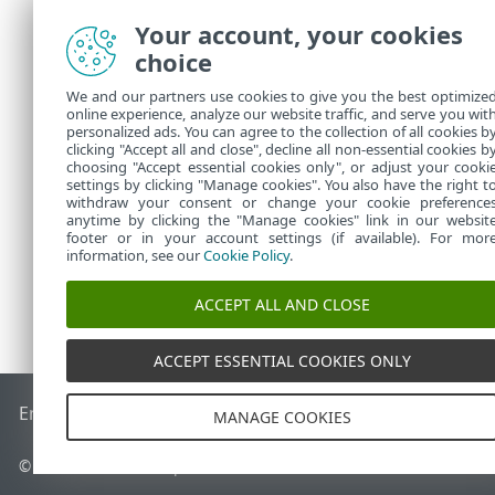
Proxy
Your account, your cookies
choice
We and our partners use cookies to give you the best optimize
ESET 
online experience, analyze our website traffic, and serve you wit
Prem
personalized ads. You can agree to the collection of all cookies b
clicking "Accept all and close", decline all non-essential cookies b
choosing "Accept essential cookies only", or adjust your cooki
settings by clicking "Manage cookies". You also have the right t
withdraw your consent or change your cookie preference
anytime by clicking the "Manage cookies" link in our websit
footer or in your account settings (if available). For mor
information, see our
Cookie Policy
.
ACCEPT ALL AND CLOSE
ACCEPT ESSENTIAL COOKIES ONLY
End of Life
ESET 知識庫
ESET 論壇
ESET Status Portal
地區設
MANAGE COOKIES
© 1992 - 2026 ESET, spol. s r.o. - 保留所有權利。