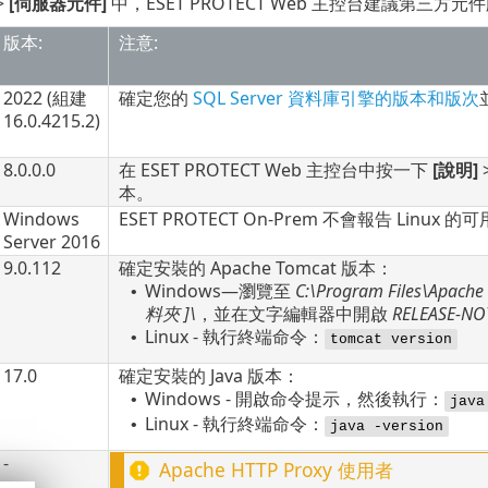
>
[伺服器元件]
中，ESET PROTECT Web 主控台建議第三
版本:
注意:
2022
(組建
確定您的
SQL Server 資料庫引擎的版本和版次
16.0.4215.2
)
8.0.0.0
在 ESET PROTECT Web 主控台中按一下
[說明]
本。
Windows
ESET PROTECT On-Prem 不會報告
Linux
的可
Server 2016
9.0.112
確定安裝的
Apache Tomcat
版本：
Windows—瀏覽至
C:\Program Files\Apache
•
料夾
]\
，並在文字編輯器中開啟
RELEASE-NO
Linux - 執行終端命令：
•
tomcat version
17.0
確定安裝的
Java
版本：
Windows - 開啟命令提示，然後執行：
•
java
Linux - 執行終端命令：
•
java -version
-
Apache HTTP Proxy
使用者