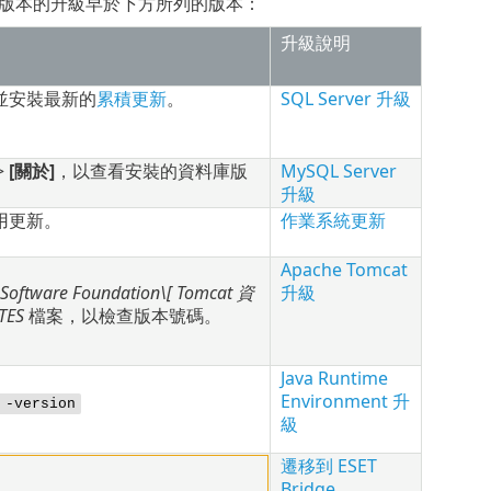
方元件版本的升級早於下方所列的版本：
升級說明
並安裝最新的
累積更新
。
SQL Server 升級
>
[關於]
，以查看安裝的資料庫版
MySQL Server
升級
用更新。
作業系統更新
Apache Tomcat
 Software Foundation\[
Tomcat
資
升級
TES
檔案，以檢查版本號碼。
Java Runtime
Environment 升
 -version
級
遷移到 ESET
Bridge