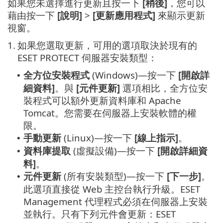
如果您未選擇進行更新且按一下
[稍後]
，您可以
藉由按一下
[說明]
>
[更新應用程式]
來顯示更新
視窗。
1.
如果您選取更新，可用的選項取決於現有的
ESET PROTECT 伺服器安裝類型：
全方位安裝程式
(Windows)—按一下
[開啟詳
•
細資料]
。與
[元件更新]
選項相比，全方位安
裝程式可以額外更新資料庫和 Apache
Tomcat。您需要在伺服器上安裝軟體的權
限。
手動更新
(Linux)—按一下
[線上指示]
。
•
資料庫提取
(虛擬設備)—按一下
[開啟詳細資
•
料]
。
元件更新
(所有安裝類型)—按一下
[下一步]
。
•
此選項直接從 Web 主控台執行升級。ESET
Management 代理程式必須在伺服器上安裝
並執行。只有下列元件會更新：ESET