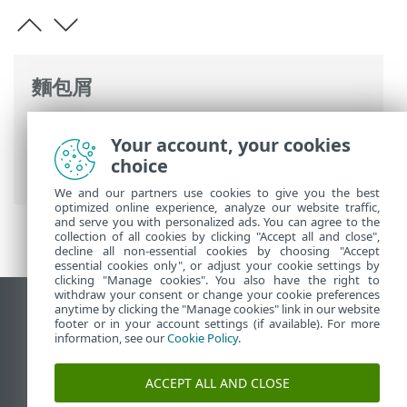
麵包屑
ESET 線上說明
>
ESET PROTECT On-Prem
>
Your account, your cookies
使用 ESET PROTECT On-Prem
>
自動更新
>
choice
更新 ESET PROTECT On-Prem
We and our partners use cookies to give you the best
optimized online experience, analyze our website traffic,
and serve you with personalized ads. You can agree to the
collection of all cookies by clicking "Accept all and close",
decline all non-essential cookies by choosing "Accept
essential cookies only", or adjust your cookie settings by
clicking "Manage cookies". You also have the right to
withdraw your consent or change your cookie preferences
anytime by clicking the "Manage cookies" link in our website
檢視桌面網站
footer or in your account settings (if available). For more
End of Life
information, see our
Cookie Policy
.
ESET 知識庫
ACCEPT ALL AND CLOSE
ESET 論壇