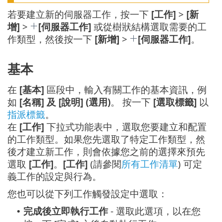
若要建立新的伺服器工作，按一下
[工作]
>
[新
增]
>
[伺服器工作]
或從樹狀結構選取需要的工
作類型，然後按一下
[新增]
>
[伺服器工作]
。
基本
在
[基本]
區段中，輸入有關工作的基本資訊，例
如
[名稱] 及 [說明] (選用)
。 按一下
[選取標籤]
以
指派標籤
。
在
[工作]
下拉式功能表中，選取您要建立和配置
的工作類型。如果您先選取了特定工作類型，然
後才建立新工作，則會依據您之前的選擇來預先
選取
[工作]
。
[工作]
(請參閱
所有工作清單
) 可定
義工作的設定與行為。
您也可以從下列工作觸發設定中選取：
完成後立即執行工作
- 選取此選項，以在您
•