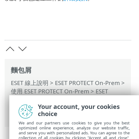
麵包屑
ESET 線上說明
>
ESET PROTECT On-Prem
>
使用 ESET PROTECT On-Prem
>
ESET
PROTECT On-Prem 主功能表
>
工作
>
伺服
Your account, your cookies
器工作
>
靜態群組同步化
> 同步化模式 -
choice
MS Windows 網路
We and our partners use cookies to give you the best
optimized online experience, analyze our website traffic,
and serve you with personalized ads. You can agree to the
collection of all cookies by clicking "Accept all and close",