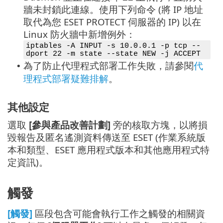
牆未封鎖此連線。使用下列命令 (將 IP 地址
取代為您 ESET PROTECT 伺服器的 IP) 以在
Linux 防火牆中新增例外：
iptables -A INPUT -s 10.0.0.1 -p tcp --
dport 22 -m state --state NEW -j ACCEPT
為了防止代理程式部署工作失敗，請參閱
代
•
理程式部署疑難排解
。
其他設定
選取
[參與產品改善計劃]
旁的核取方塊，以將損
毀報告及匿名遙測資料傳送至 ESET (作業系統版
本和類型、ESET 應用程式版本和其他應用程式特
定資訊)。
觸發
[觸發]
區段包含可能會執行工作之觸發的相關資