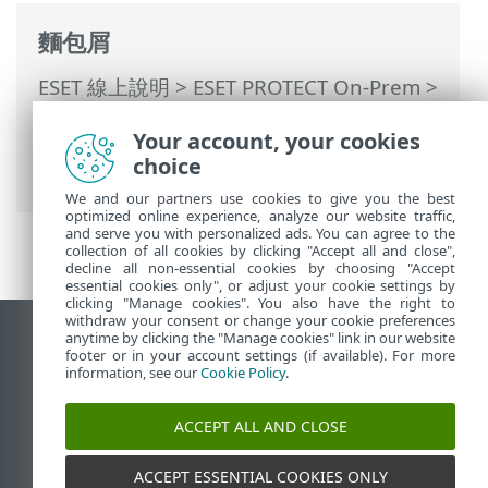
麵包屑
ESET 線上說明
>
ESET PROTECT On-Prem
>
使用 ESET PROTECT On-Prem
>
ESET
Your account, your cookies
PROTECT On-Prem 主功能表
>
工作
>
伺服
choice
器工作
> 代理程式部署
We and our partners use cookies to give you the best
optimized online experience, analyze our website traffic,
and serve you with personalized ads. You can agree to the
collection of all cookies by clicking "Accept all and close",
decline all non-essential cookies by choosing "Accept
essential cookies only", or adjust your cookie settings by
clicking "Manage cookies". You also have the right to
withdraw your consent or change your cookie preferences
anytime by clicking the "Manage cookies" link in our website
檢視桌面網站
footer or in your account settings (if available). For more
End of Life
information, see our
Cookie Policy
.
ESET 知識庫
ACCEPT ALL AND CLOSE
ESET 論壇
ESET Status Portal
ACCEPT ESSENTIAL COOKIES ONLY