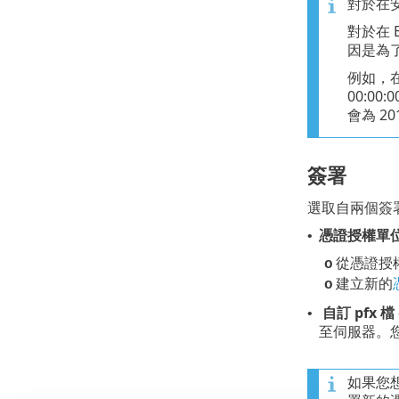
對於在安
對於在 
因是為
例如，在
00:00
會為 201
簽署
選取自兩個簽
憑證授權單
•
從憑證授
o
建立新的
o
自訂 pfx 檔
•
至伺服器。
如果您想使