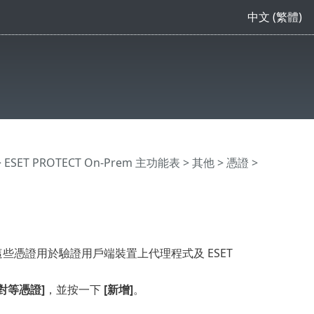
中文 (繁體)
>
ESET PROTECT On-Prem 主功能表
> 其他 >
憑證
>
證。這些憑證用於驗證用戶端裝置上代理程式及 ESET
[對等憑證]
，並按一下
[新增]
。