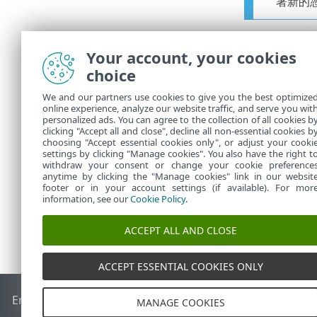
署新的
摘要
Your account, your cookies
choice
檢視您提供的
在您的家用群
We and our partners use cookies to give you the best optimize
online experience, analyze our website traffic, and serve you wit
作為建
personalized ads. You can agree to the collection of all cookies b
clicking "Accept all and close", decline all non-essential cookies b
choosing "Accept essential cookies only", or adjust your cooki
settings by clicking "Manage cookies". You also have the right t
withdraw your consent or change your cookie preference
anytime by clicking the "Manage cookies" link in our websit
footer or in your account settings (if available). For mor
information, see our
Cookie Policy
.
ACCEPT ALL AND CLOSE
ACCEPT ESSENTIAL COOKIES ONLY
End of Life
ESET 知識庫
ESET 論壇
ESET Status Portal
地區設
MANAGE COOKIES