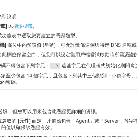
類型說明。
籤]
以
指派標籤
。
拉式功能表中選取您要建立的憑證類型。
機]
欄位中的預設值 (星號)，可允許散佈這個與特定 DNS 名稱或
您將此欄位保留空白，但您可以設定當用戶端嘗試啟動時所需憑證
密碼不得包含下列字元：
這些字元在代理程式初始化期間會
" \
須至少包含 14 個字元，且包含下列其中三個類別：小寫字母、
元的密碼。
必填，但您可以用來包含此憑證更詳細的資訊。
根據選取的
[元件]
而定，此值應包含「Agent」或「Server」
的值以確保該憑證有效。