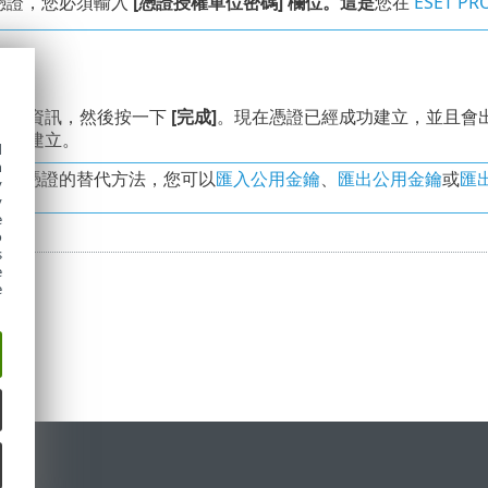
憑證，您必須輸入
[憑證授權單位密碼] 欄位。這是
您在
ESET PR
憑證資訊，然後按一下
[完成]
。現在憑證已經成功建立，並且會
組中建立。
d
h
立新憑證的替代方法，您可以
匯入公用金鑰
、
匯出公用金鑰
或
匯
y
y
e
o
s
e
e
定