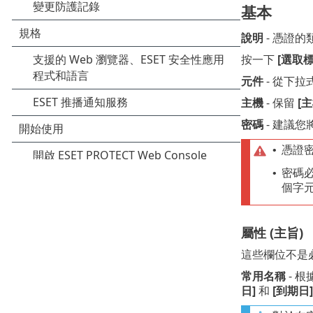
基本
說明
- 憑證的
按一下
[選取標
元件
- 從下
主機
- 保留
[主
密碼
- 建議
憑證
•
密碼必
•
個字
屬性 (主旨)
這些欄位不是
常用名稱
- 
日]
和
[到期日]