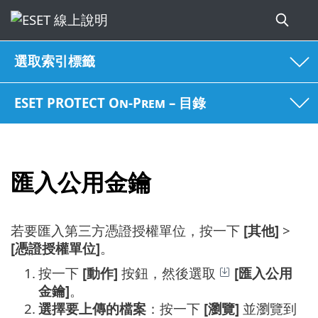
選取索引標籤
ESET PROTECT On-Prem – 目錄
匯入公用金鑰
若要匯入第三方憑證授權單位，按一下
[其他]
>
[憑證授權單位]
。
1.
按一下
[動作]
按鈕，然後選取
[匯入公用
金鑰]
。
2.
選擇要上傳的檔案
：按一下
[瀏覽]
並瀏覽到