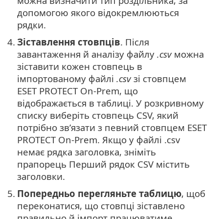
можна визначити тип роздільника, за
допомогою якого відокремлюються
рядки.
4.
Зіставлення стовпців
. Після
завантаження й аналізу файлу
.csv
можна
зіставити кожен стовпець в
імпортованому файлі
.csv
зі стовпцем
ESET PROTECT On-Prem, що
відображається в таблиці. У розкривному
списку виберіть стовпець CSV, який
потрібно зв’язати з певний стовпцем ESET
PROTECT On-Prem. Якщо у файлі .csv
немає рядка заголовка, зніміть
прапорець Перший рядок CSV містить
заголовки.
5.
Попередньо перегляньте таблицю
, щоб
переконатися, що стовпці зіставлено
правильно й імпорт працюватиме