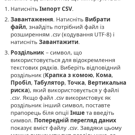
1.
Натисніть
Імпорт CSV
.
2.
Завантаження
. Натисніть
Вибрати
файл
, знайдіть потрібний файл із
розширенням
.csv
(кодування UTF-8) і
натисніть
Завантажити
.
3.
Роздільник
– символ, що
використовується для відокремлення
текстових рядків. Виберіть відповідний
роздільник (
Крапка з комою
,
Кома
,
Пробіл
,
Табулятор
,
Точка
,
Вертикальна
риска
), який використовується у файлі
.csv
. Якщо файл
.csv
використовує як
роздільник інший символ, поставте
прапорець біля опції
Інше
та введіть
символ.
Попередній перегляд даних
показує вміст файлу
.csv
. Завдяки цьому