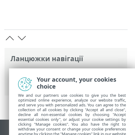
Ланцюжки навігації
Інтерактивна довідка ESET
>
ESET
PROTECT On-Prem
>
Початок роботи
>
Your account, your cookies
ESET PROTECTВеб-консоль
> Імпорт CSV
choice
We and our partners use cookies to give you the best
optimized online experience, analyze our website traffic,
and serve you with personalized ads. You can agree to the
collection of all cookies by clicking "Accept all and close",
decline all non-essential cookies by choosing "Accept
essential cookies only", or adjust your cookie settings by
clicking "Manage cookies". You also have the right to
withdraw your consent or change your cookie preferences
Переглянути повну версію
anytime by clicking the "Manage cookies" link in our website