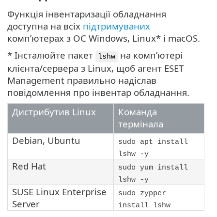
Функція інвентаризації обладнання
доступна на всіх
підтримуваних
комп’ютерах з ОС Windows, Linux* і macOS.
* Інсталюйте пакет
на комп’ютері
lshw
клієнта/сервера з Linux, щоб агент ESET
Management правильно надіслав
повідомлення про інвентар обладнання.
Дистрибутив Linux
Команда
термінала
Debian
,
Ubuntu
sudo apt install
lshw -y
Red Hat
sudo yum install
lshw -y
SUSE Linux Enterprise
sudo zypper
Server
install lshw