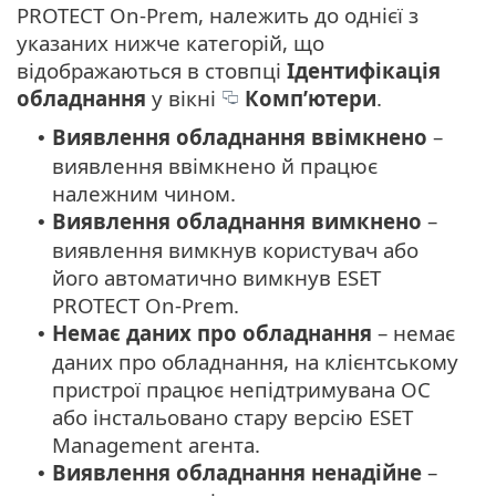
PROTECT On-Prem, належить до однієї з
указаних нижче категорій, що
відображаються в стовпці
Ідентифікація
обладнання
у вікні
Комп’ютери
.
Виявлення обладнання ввімкнено
–
•
виявлення ввімкнено й працює
належним чином.
Виявлення обладнання вимкнено
–
•
виявлення вимкнув користувач або
його автоматично вимкнув ESET
PROTECT On-Prem.
Немає даних про обладнання
– немає
•
даних про обладнання, на клієнтському
пристрої працює непідтримувана ОС
або інстальовано стару версію ESET
Management агента.
Виявлення обладнання ненадійне
–
•