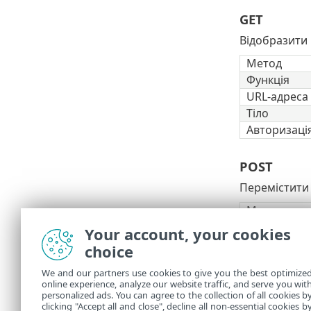
GET
Відобразити 
Метод
Функція
URL-адреса
Тіло
Авторизаці
POST
Перемістити 
Метод
Функція
Your account, your cookies
URL-адреса
choice
Тіло
We and our partners use cookies to give you the best optimize
online experience, analyze our website traffic, and serve you wit
personalized ads. You can agree to the collection of all cookies b
Авторизаці
clicking "Accept all and close", decline all non-essential cookies b