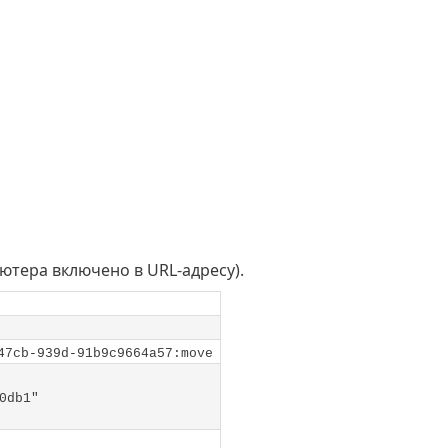
’ютера включено в URL-адресу).
47cb-939d-91b9c9664a57:move
0db1"