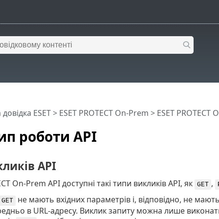
 довідка ESET
>
ESET PROTECT On-Prem
>
ESET PROTECT O
п роботи API
ликів API
CT On-Prem API доступні такі типи викликів API, як
,
GET
не мають вхідних параметрів і, відповідно, не мають
GET
едньо в URL-адресу. Виклик запиту можна лише виконати