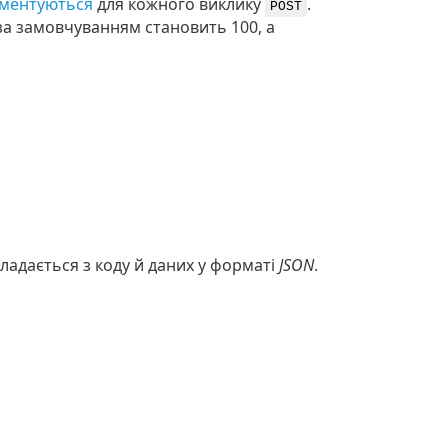
ментуються
для кожного виклику
.
POST
 за замовчуванням становить 100, а
кладається з коду й даних у форматі
JSON
.