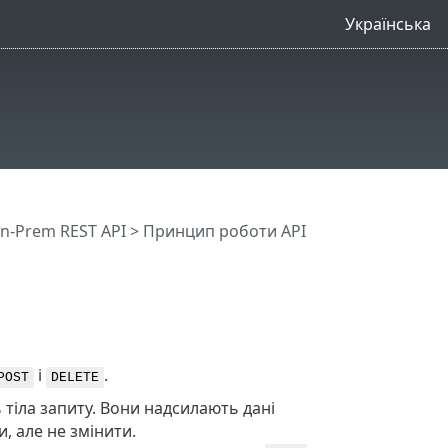
Українська
n-Prem REST API
> Принцип роботи API
і
.
POST
DELETE
 тіла запиту. Вони надсилають дані
, але не змінити.