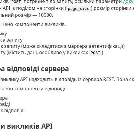
иків
потрібне тіло запиту, оскільки параметри
доку
POST
 API із поділом на сторінки (
) розмір сторінки
page_size
ьний розмір — 10000.
ічено компоненти викликів.
ику
са запиту
к запиту (може складатися з маркера автентифікації)
иту (містить дані, особливо у викликах
)
POST
а відповіді сервера
виклику API надходить відповідь із сервера REST. Вона с
чено компоненти відповіді.
ера
овіді
 відповіді:
и викликів API