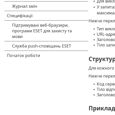
Для викл
•
У запитах
•
максимал
Нижче перел
Тип викл
•
URL-адре
•
Заголово
•
Тіло зап
•
Структур
Для кожного 
Нижче перелі
Код серв
•
Тіло відп
•
Заголовок
•
Приклад