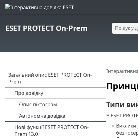
ESET PROTECT On-Prem
Інтерактивна
Принци
Типи вик
В ESET PROTE
Виклики
•
безпосер