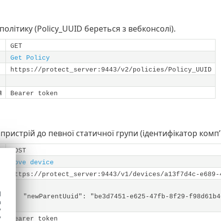
політику (Policy_UUID береться з вебконсолі).
GET
Get Policy
https://protect_server:9443/v2/policies/Policy_UUID
я
Bearer token
пристрій до певної статичної групи (ідентифікатор комп
POST
Move device
https://protect_server:9443/v1/devices/a13f7d4c-e689-
{
d
"newParentUuid": "be3d7451-e625-47fb-8f29-f98d61b4
h
}
y
я
y
Bearer token