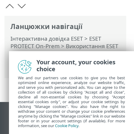
Ланцюжки навігації
Інтерактивна довідка ESET
>
ESET
PROTECT On-Prem
>
Використання ESET
PROTECT On-Prem
>
ESET PROTECT On-
Prem Головне меню
>
Комп’ютери
>
Your account, your cookies
Попередній перегляд комп’ютера
choice
We and our partners use cookies to give you the best
optimized online experience, analyze our website traffic,
and serve you with personalized ads. You can agree to the
collection of all cookies by clicking "Accept all and close",
decline all non-essential cookies by choosing "Accept
essential cookies only", or adjust your cookie settings by
clicking "Manage cookies". You also have the right to
withdraw your consent or change your cookie preferences
Переглянути повну версію
anytime by clicking the "Manage cookies" link in our website
footer or in your account settings (if available). For more
End of Life
information, see our
Cookie Policy
.
База знань ESET