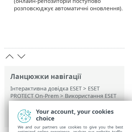
(онлайн-репозиторій поступово
розповсюджує автоматичні оновлення).
Ланцюжки навігації
Інтерактивна довідка ESET
>
ESET
PROTECT On-Prem
>
Використання ESET
PROTECT On-Prem
>
Автоматичні
оновлення
> Автоматичне оновлення
Your account, your cookies
агента ESET Management
choice
We and our partners use cookies to give you the best
optimized online experience, analyze our website traffic,