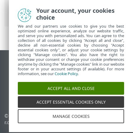
агентів ESET Management для
підключення до нового сервера ESET
Your account, your cookies
PROTECT
choice
We and our partners use cookies to give you the best
optimized online experience, analyze our website traffic,
and serve you with personalized ads. You can agree to the
collection of all cookies by clicking "Accept all and close",
decline all non-essential cookies by choosing "Accept
essential cookies only", or adjust your cookie settings by
clicking "Manage cookies". You also have the right to
withdraw your consent or change your cookie preferences
Переглянути повну версію
anytime by clicking the "Manage cookies" link in our website
footer or in your account settings (if available). For more
End of Life
information, see our
Cookie Policy
.
База знань ESET
Форум ESET
ACCEPT ALL AND CLOSE
ESET Status Portal
Регіональна підтримка
ACCEPT ESSENTIAL COOKIES ONLY
© 1992 - 2026 ESET, spol. s
Керувати файлами cookie
MANAGE COOKIES
r.o. - Усі права захищено.
Політика щодо файлів
cookie