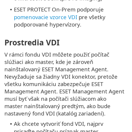
ESET PROTECT On-Prem podporuje
•
pomenovacie vzorce VDI
pre všetky
podporované hypervízory.
Prostredia VDI
V rámci fondu VDI môžete použiť počítač
slúžiaci ako master, kde je zároveň
nainštalovaný ESET Management Agent.
Nevyžaduje sa žiadny VDI konektor, pretože
všetku komunikáciu zabezpečuje ESET
Management Agent. ESET Management Agent
musí byť však na počítači slúžiacom ako
master nainštalovaný predtým, ako bude
nastavený fond VDI (katalóg zariadení).
Ak chcete vytvoriť fond VDI, najprv
•
priraďte počítaču príznak master