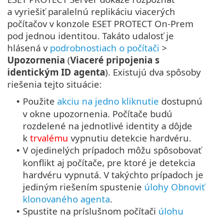
a vyriešiť paralelnú replikáciu viacerých
počítačov v konzole ESET PROTECT On-Prem
pod jednou identitou. Takáto udalosť je
hlásená v
podrobnostiach o počítači
>
Upozornenia
(
Viaceré pripojenia s
identickým ID agenta
). Existujú dva spôsoby
riešenia tejto situácie:
Použite
akciu na jedno kliknutie
dostupnú
•
v okne upozornenia. Počítače budú
rozdelené na jednotlivé identity a dôjde
k
trvalému
vypnutiu detekcie hardvéru.
V ojedinelých prípadoch môžu spôsobovať
•
konflikt aj počítače, pre ktoré je detekcia
hardvéru vypnutá. V takýchto prípadoch je
jediným riešením spustenie
úlohy Obnoviť
klonovaného agenta
.
Spustite na príslušnom počítači
úlohu
•