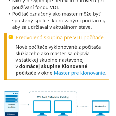
Nikdy nevypínajte detekciu hardvéru pri
•
používaní fondu VDI.
Počítač označený ako master môže byť
•
spustený spolu s klonovanými počítačmi,
aby sa udržiaval v aktuálnom stave.
Predvolená skupina pre VDI počítače
Nové počítače vyklonované z počítača
slúžiaceho ako master sa objavia
v statickej skupine nastavenej
v
domácej skupine Klonované
počítače
v okne
Master pre klonovanie
.