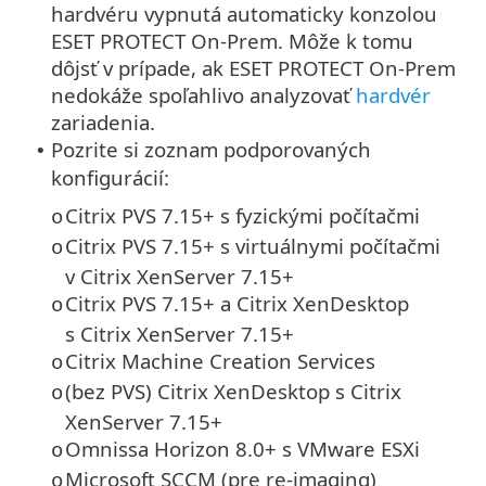
hardvéru vypnutá automaticky konzolou
ESET PROTECT On-Prem. Môže k tomu
dôjsť v prípade, ak ESET PROTECT On-Prem
nedokáže spoľahlivo analyzovať
hardvér
zariadenia.
Pozrite si zoznam podporovaných
•
konfigurácií:
Citrix PVS 7.15+ s fyzickými počítačmi
o
Citrix PVS 7.15+ s virtuálnymi počítačmi
o
v Citrix XenServer 7.15+
Citrix PVS 7.15+ a Citrix XenDesktop
o
s Citrix XenServer 7.15+
Citrix Machine Creation Services
o
(bez PVS) Citrix XenDesktop s Citrix
o
XenServer 7.15+
Omnissa Horizon 8.0+ s VMware ESXi
o
Microsoft SCCM (pre re-imaging)
o