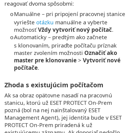
reagovať dvoma spôsobmi:
Manuálne – pri pripojení pracovnej stanice
o
vyriešte
otázku
manuálne a vyberte
možnosť
Vždy vytvoriť nový počítač
.
Automaticky – predtým ako začnete
o
s klonovaním, priraďte počítaču príznak
master zvolením možnosti
Označiť ako
master pre klonovanie
>
Vytvoriť nové
počítače
.
Zhoda s existujúcim počítačom
Ak sa obraz opätovne nasadí na pracovnú
stanicu, ktorú už ESET PROTECT On-Prem
pozná (bol na nej nainštalovaný ESET
Management Agent), jej identita bude v ESET
PROTECT On-Prem priradená k už
existujúcemu záznamu. Ak doposiaľ nedošlo