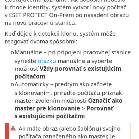
k zhode identity, systém vytvorí nový počítač
v ESET PROTECT On-Prem po nasadení obrazu
na novú pracovnú stanicu.
Keď dôjde k detekcii klonu, systém môže
reagovať dvoma spôsobmi:
Manuálne – pri pripojení pracovnej stanice
o
vyriešte
otázku
manuálne a vyberte
možnosť
Vždy porovnať s existujúcim
počítačom
.
Automaticky – predtým ako začnete
o
s klonovaním, priraďte počítaču príznak
master zvolením možnosti
Označiť ako
master pre klonovanie
>
Porovnať
s existujúcimi počítačmi
.
Ak máte obraz (alebo šablónu) svojho
počítača označeného ako master, je