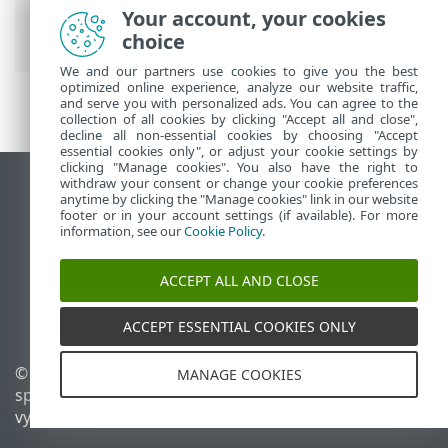
On-Prem
>
Začíname
> VDI, klonovanie a
Your account, your cookies
detekcia hardvéru
choice
We and our partners use cookies to give you the best
optimized online experience, analyze our website traffic,
and serve you with personalized ads. You can agree to the
collection of all cookies by clicking "Accept all and close",
decline all non-essential cookies by choosing "Accept
essential cookies only", or adjust your cookie settings by
clicking "Manage cookies". You also have the right to
withdraw your consent or change your cookie preferences
Zobraziť stránku ako na počítači
anytime by clicking the "Manage cookies" link in our website
footer or in your account settings (if available). For more
End of Life
information, see our
Cookie Policy
.
Databáza znalostí ESET
ESET Fórum
ACCEPT ALL AND CLOSE
ESET Status Portal
Technická podpora
ACCEPT ESSENTIAL COOKIES ONLY
© 1992 - 2026 ESET,
Spravovať súbory cookie
MANAGE COOKIES
spol. s r. o. Všetky práva
Zásady používania súborov
vyhradené.
cookie