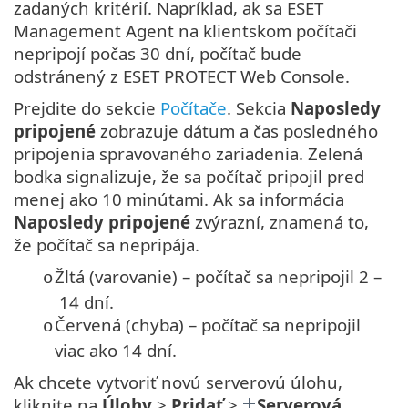
zadaných kritérií. Napríklad, ak sa ESET
Management Agent na klientskom počítači
nepripojí počas 30 dní, počítač bude
odstránený z ESET PROTECT Web Console.
Prejdite do sekcie
Počítače
. Sekcia
Naposledy
pripojené
zobrazuje dátum a čas posledného
pripojenia spravovaného zariadenia. Zelená
bodka signalizuje, že sa počítač pripojil pred
menej ako 10 minútami. Ak sa informácia
Naposledy pripojené
zvýrazní, znamená to,
že počítač sa nepripája.
Žltá (varovanie) – počítač sa nepripojil 2 –
o
14 dní.
Červená (chyba) – počítač sa nepripojil
o
viac ako 14 dní.
Ak chcete vytvoriť novú serverovú úlohu,
kliknite na
Úlohy
>
Pridať
>
Serverová