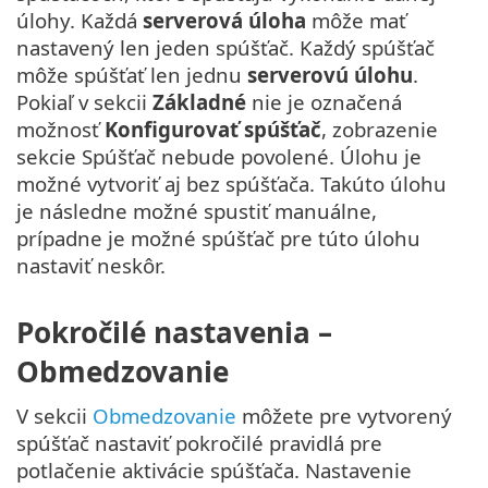
úlohy. Každá
serverová úloha
môže mať
nastavený len jeden spúšťač. Každý spúšťač
môže spúšťať len jednu
serverovú úlohu
.
Pokiaľ v sekcii
Základné
nie je označená
možnosť
Konfigurovať spúšťač
, zobrazenie
sekcie Spúšťač nebude povolené. Úlohu je
možné vytvoriť aj bez spúšťača. Takúto úlohu
je následne možné spustiť manuálne,
prípadne je možné spúšťač pre túto úlohu
nastaviť neskôr.
Pokročilé nastavenia –
Obmedzovanie
V sekcii
Obmedzovanie
môžete pre vytvorený
spúšťač nastaviť pokročilé pravidlá pre
potlačenie aktivácie spúšťača. Nastavenie