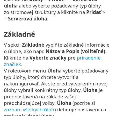
úloha
alebo vyberte požadovaný typ úlohy
zo stromovej štruktúry a kliknite na
Pridať
>
Serverová úloha
.
Základné
V sekcii
Základné
vyplňte základné informácie
o úlohe, ako napr.
Názov a Popis (voliteľné)
.
Kliknite na
Vyberte značky
pre
priradenie
značiek
.
V roletovom menu
Úloha
vyberte požadovaný
typ úlohy, ktorý chcete vytvoriť a
nakonfigurovať. Ak ste pred vytvorením novej
úlohy vybrali konkrétny typ úlohy,
Úloha
je
prednastavená na základe vašej
predchádzajúcej voľby.
Úloha
(pozrite si
zoznam všetkých úloh
) definuje nastavenia a
správanie danej úlohy.