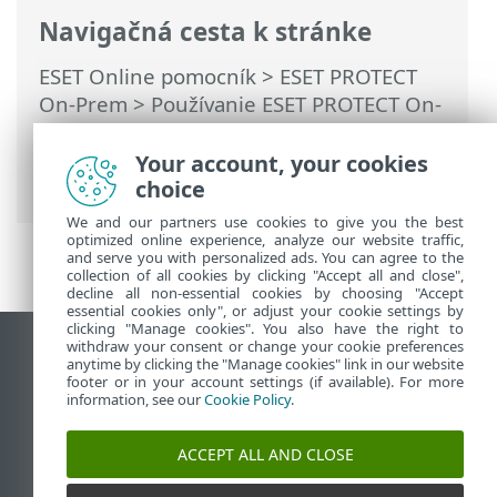
Navigačná cesta k stránke
ESET Online pomocník
>
ESET PROTECT
On-Prem
>
Používanie ESET PROTECT On-
Prem
>
Hlavné menu ESET PROTECT On-
Prem
>
Úlohy
>
Serverové úlohy
>
Your account, your cookies
Odstránenie nepripájajúcich sa počítačov
choice
We and our partners use cookies to give you the best
optimized online experience, analyze our website traffic,
and serve you with personalized ads. You can agree to the
collection of all cookies by clicking "Accept all and close",
decline all non-essential cookies by choosing "Accept
essential cookies only", or adjust your cookie settings by
clicking "Manage cookies". You also have the right to
withdraw your consent or change your cookie preferences
Zobraziť stránku ako na počítači
anytime by clicking the "Manage cookies" link in our website
footer or in your account settings (if available). For more
End of Life
information, see our
Cookie Policy
.
Databáza znalostí ESET
ESET Fórum
ACCEPT ALL AND CLOSE
ESET Status Portal