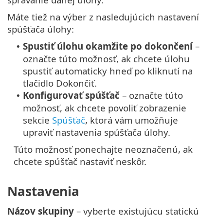
Máte tiež na výber z nasledujúcich nastavení
spúšťača úlohy:
Spustiť úlohu okamžite po dokončení
–
•
označte túto možnosť, ak chcete úlohu
spustiť automaticky hneď po kliknutí na
tlačidlo Dokončiť.
Konfigurovať spúšťač
– označte túto
•
možnosť, ak chcete povoliť zobrazenie
sekcie
Spúšťač
, ktorá vám umožňuje
upraviť nastavenia spúšťača úlohy.
Túto možnosť ponechajte neoznačenú, ak
chcete spúšťač nastaviť neskôr.
Nastavenia
Názov skupiny
– vyberte existujúcu statickú