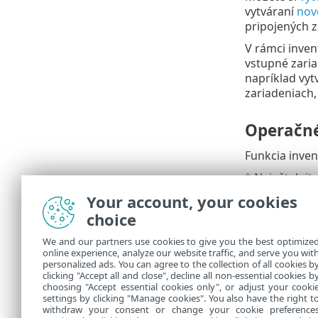
vytváraní
nov
pripojených z
V rámci inven
vstupné zaria
napríklad vyt
zariadeniach,
Operačné
Funkcia inven
* Nainštalujt
informácie sú
Your account, your cookies
choice
Distribúcia 
Debian
,
Ubu
We and our partners use cookies to give you the best optimize
online experience, analyze our website traffic, and serve you wit
Red Hat
personalized ads. You can agree to the collection of all cookies b
SUSE Linux 
clicking "Accept all and close", decline all non-essential cookies b
choosing "Accept essential cookies only", or adjust your cooki
settings by clicking "Manage cookies". You also have the right t
withdraw your consent or change your cookie preference