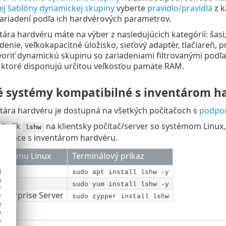
ej šablóny dynamickej skupiny
vyberte
pravidlo/pravidlá
z k
ariadení podľa ich hardvérových parametrov.
tára hardvéru máte na výber z nasledujúcich kategórií: šasi, 
denie, veľkokapacitné úložisko, sieťový adaptér, tlačiareň,
voriť dynamickú skupinu so zariadeniami filtrovanými podľa
 ktoré disponujú určitou veľkosťou pamäte RAM.
 systémy kompatibilné s inventárom h
tára hardvéru je dostupná na všetkých počítačoch s
podpo
e balík
na klientsky počítač/server so systémom Linu
lshw
visiace s inventárom hardvéru.
systému Linux
Terminálový príkaz
ntu
d
sudo apt install lshw -y
h
sudo yum install lshw -y
y
Enterprise Server
y
sudo zypper install lshw
e
o
s