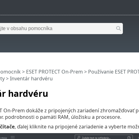
pomocník
>
ESET PROTECT On-Prem
>
Používanie ESET PR
ty
> Inventár hardvéru
ár hardvéru
 On-Prem dokáže z pripojených zariadení zhromažďovať po
r. podrobnosti o pamäti RAM, úložisku a procesore.
čítače
, ďalej kliknite na pripojené zariadenie a vyberte mo