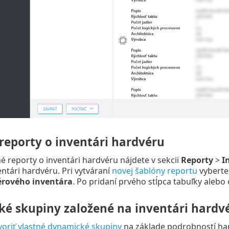
reporty o inventári hardvéru
 reporty o inventári hardvéru nájdete v sekcii
Reporty
>
I
entári hardvéru. Pri vytváraní
novej šablóny reportu
vyberte 
rového inventára
. Po pridaní prvého stĺpca tabuľky alebo
é skupiny založené na inventári hardv
voriť vlastné dynamické skupiny
na základe podrobností har