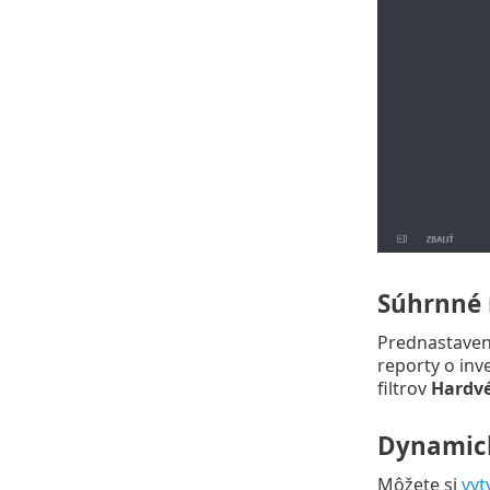
Súhrnné 
Prednastavené
reporty o inv
filtrov
Hardvé
Dynamick
Môžete si
vyt