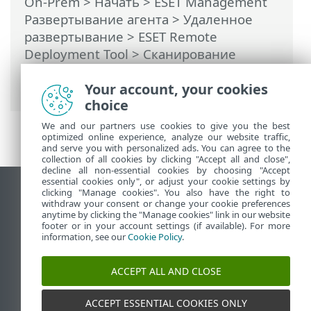
On-Prem
>
Начать
>
ESET Management
Развертывание агента
>
Удаленное
развертывание
>
ESET Remote
Deployment Tool
> Сканирование
локальной сети для поиска
компьютеров
Your account, your cookies
choice
We and our partners use cookies to give you the best
optimized online experience, analyze our website traffic,
and serve you with personalized ads. You can agree to the
collection of all cookies by clicking "Accept all and close",
decline all non-essential cookies by choosing "Accept
essential cookies only", or adjust your cookie settings by
clicking "Manage cookies". You also have the right to
Использовать сайт для ПК
withdraw your consent or change your cookie preferences
End of Life
anytime by clicking the "Manage cookies" link in our website
footer or in your account settings (if available). For more
База знаний ESET
information, see our
Cookie Policy
.
Форум ESET
ESET Status Portal
ACCEPT ALL AND CLOSE
Региональная поддержка
ACCEPT ESSENTIAL COOKIES ONLY