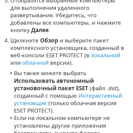
3.
Отобразятся выбранные компьютеры
для выполнения удаленного
развертывания. Убедитесь, что
добавлены все компьютеры, и нажмите
кнопку
Далее
.
4.
Щелкните
Обзор
и выберите пакет
комплексного установщика, созданный в
веб-консоли ESET PROTECT (в
локальной
или
облачной
версии).
Вы также можете выбрать
•
Использовать автономный
установочный пакет ESET
(файл
.dat
),
созданный с помощью
Интерактивный
установщик
(только облачная версия
ESET PROTECT).
Если на локальном компьютере не
•
установлены другие приложения
безопасности, снимите флажок