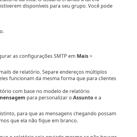
 estiverem disponíveis para seu grupo. Você pode
o.
igurar as configurações SMTP em
Mais
>
emails de relatório. Separe endereços múltiplos
 eles funcionam da mesma forma que para clientes
tório com base no modelo de relatório
 mensagem
para personalizar o
Assunto
e a
distinto, para que as mensagens chegando possam
mos que ela não fique em branco.
 que o relatório seja enviado mesmo se não houver