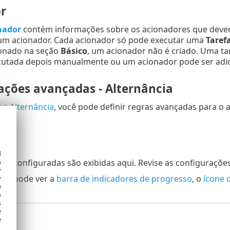
r
nador
contém informações sobre os acionadores que deve
 um acionador. Cada acionador só pode executar uma
Taref
ionado na seção
Básico
, um acionador não é criado. Uma ta
cutada depois manualmente ou um acionador pode ser adic
ações avançadas - Alternância
r a
Alternância
, você pode definir regras avançadas para o 
d
h
es configuradas são exibidas aqui. Revise as configuraçõe
y
cê pode ver a
barra de indicadores de progresso
, o
ícone 
y
e
o
s
e
e