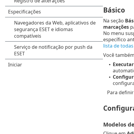
Básico
Na seção
Bás
marcações
p
No menu su
específico an
lista de todas
Você também p
Executar
•
automatic
Configur
•
configur
Para defini
Configur
Modelos de
Clique em
Ad