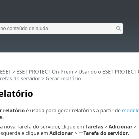
 ESET
>
ESET PROTECT On-Prem
>
Usando o ESET PROTECT
refas do servidor
> Gerar relatório
elatório
r relatório
é usada para gerar relatórios a partir de
modelo
e.
a nova Tarefa do servidor, clique em
Tarefas
>
Adicionar
>
esquerda e clique em
Adicionar
>
Tarefa do servidor
.