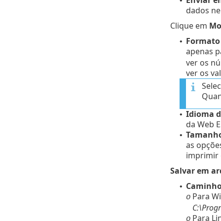
•
dados nel
Clique em
Mo
Formato
•
apenas p
ver os n
ver os va
Sele
Quand
Idioma d
•
da Web E
Tamanho
•
as opçõe
imprimir 
Salvar em ar
Caminho 
•
Para Wi
o
C:\Prog
Para Li
o