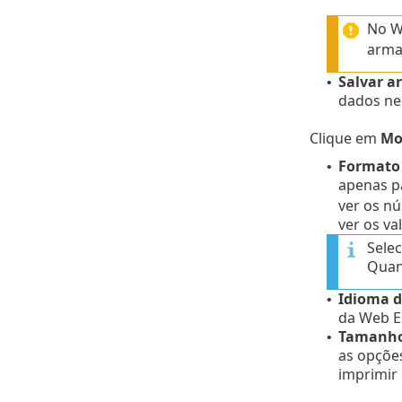
No Wi
arma
Salvar ar
•
dados nel
Clique em
Mo
Formato
•
apenas p
ver os n
ver os va
Sele
Quand
Idioma d
•
da Web E
Tamanho
•
as opçõe
imprimir 