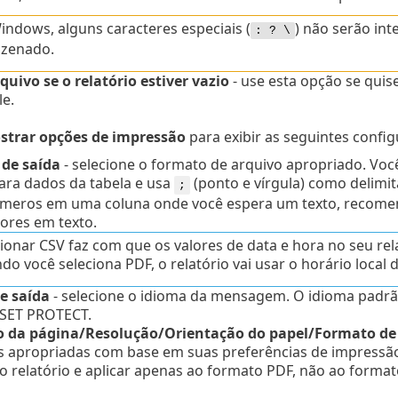
ndows, alguns caracteres especiais (
) não serão in
: ? \
zenado.
quivo se o relatório estiver vazio
- use esta opção se quis
e.
strar opções de impressão
para exibir as seguintes config
 de saída
- selecione o formato de arquivo apropriado.
Voc
ara dados da tabela e usa
(ponto e vírgula) como delimit
;
úmeros em uma coluna onde você espera um texto, recome
lores em texto.
cionar CSV faz com que os valores de data e hora no seu r
o você seleciona PDF, o relatório vai usar o horário local d
e saída
- selecione o idioma da mensagem. O idioma padrã
SET PROTECT.
 da página/Resolução/Orientação do papel/Formato d
s apropriadas com base em suas preferências de impressão.
o relatório e aplicar apenas ao formato PDF, não ao format