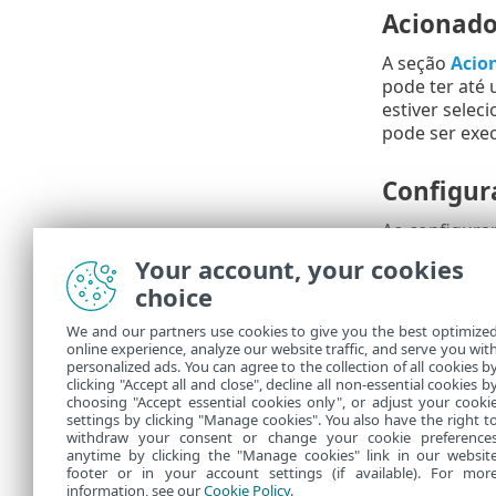
Acionado
A seção
Acio
pode ter até
estiver selec
pode ser exe
Configur
Ao configura
opcional.
Your account, your cookies
choice
Resumo
We and our partners use cookies to give you the best optimize
online experience, analyze our website traffic, and serve you wit
Todas as opçõ
personalized ads. You can agree to the collection of all cookies b
Em
Tarefas
vo
clicking "Accept all and close", decline all non-essential cookies b
choosing "Accept essential cookies only", or adjust your cooki
settings by clicking "Manage cookies". You also have the right t
withdraw your consent or change your cookie preference
anytime by clicking the "Manage cookies" link in our websit
footer or in your account settings (if available). For mor
information, see our
Cookie Policy
.