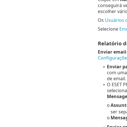
conseguirá ve
escolher vári
Os
Usuários 
Selecione
Env
Relatório 
Enviar email
Configuraçõe
Enviar p
•
com uma 
de email.
O ESET P
•
selecion
Mensag
Assunt
o
ser sep
Mensa
o
Enviar em