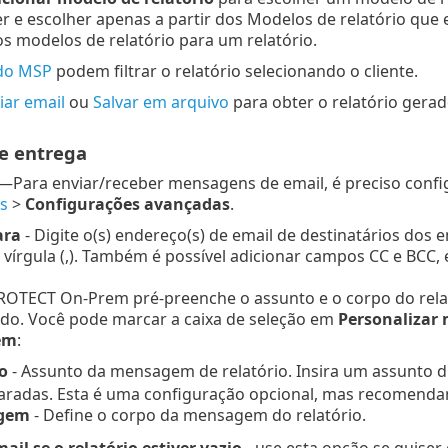
r e escolher apenas a partir dos Modelos de relatório que
os modelos de relatório para um relatório.
do MSP
podem filtrar o relatório selecionando o cliente.
iar email
ou
Salvar em arquivo
para obter o relatório gerad
de entrega
—Para enviar/receber mensagens de email, é preciso conf
s
>
Configurações avançadas
.
ara
- Digite o(s) endereço(s) de email de destinatários dos 
vírgula (,). Também é possível adicionar campos CC e BCC,
ROTECT On-Prem pré-preenche o assunto e o corpo do rela
ado. Você pode marcar a caixa de seleção em
Personalizar
em
:
o
- Assunto da mensagem de relatório. Insira um assunto 
aradas. Esta é uma configuração opcional, mas recomenda
gem
- Define o corpo da mensagem do relatório.
ail se o relatório estiver vazio
- use esta opção se quiser