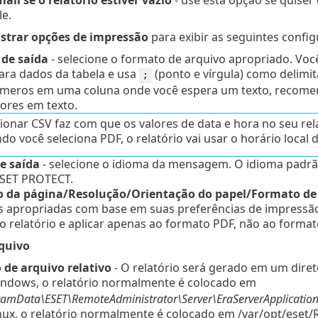
e.
strar opções de impressão
para exibir as seguintes config
 de saída
- selecione o formato de arquivo apropriado.
Voc
ara dados da tabela e usa
(ponto e vírgula) como delimit
;
úmeros em uma coluna onde você espera um texto, recome
lores em texto.
cionar CSV faz com que os valores de data e hora no seu r
o você seleciona PDF, o relatório vai usar o horário local d
e saída
- selecione o idioma da mensagem. O idioma padrã
SET PROTECT.
 da página/Resolução/Orientação do papel/Formato d
s apropriadas com base em suas preferências de impressão.
o relatório e aplicar apenas ao formato PDF, não ao format
quivo
de arquivo relativo
- O relatório será gerado em um diret
ndows, o relatório normalmente é colocado em
ramData\ESET\RemoteAdministrator\Server\EraServerApplicatio
nux, o relatório normalmente é colocado em /var/opt/ese