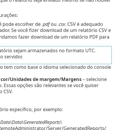
urações:
ê pode escolher de
.pdf
ou
.csv
. CSV é adequado
ador. Se você fizer download de um relatório CSV e
ndamos fazer download de um relatório PDF para
elatório sejam armazenados no formato UTC.
o servidor.
o tem como base o idioma selecionado do console
e cor/Unidades de margem/Margens
– selecione
 Essas opções são relevantes se você quiser
o CSV.
ório específico, por exemplo:
nData\Data\GeneratedReports\
t/RemoteAdministrator/Server/GeneratedReports/