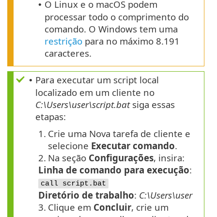
O Linux e o macOS podem
•
processar todo o comprimento do
comando. O Windows tem uma
restrição
para no máximo 8.191
caracteres.
Para executar um script local
•
localizado em um cliente no
C:\Users\user\script.bat
siga essas
etapas:
1.
Crie uma Nova tarefa de cliente e
selecione
Executar comando
.
2.
Na seção
Configurações
, insira:
Linha de comando para execução
:
call script.bat
Diretório de trabalho
:
C:\Users\user
3.
Clique em
Concluir
, crie um