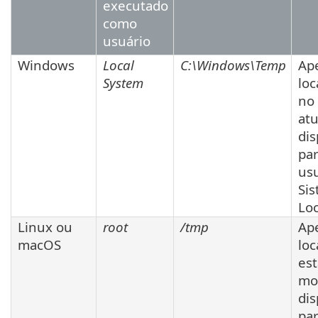
executado
como
usuário
Windows
Local
C:\Windows\Temp
Ap
System
loc
no
atu
dis
par
us
Si
Loc
Linux ou
root
/tmp
Ap
macOS
loc
est
mo
dis
par