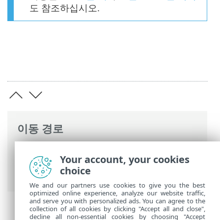
도 참조하십시오.
이동 경로
ESET 온라인 도움말
>
ESET PROTECT On-
Your account, your cookies
Prem
>
ESET PROTECT On-Prem REST API
choice
> ESET PROTECT On-Prem REST API 설정
We and our partners use cookies to give you the best
optimized online experience, analyze our website traffic,
and serve you with personalized ads. You can agree to the
collection of all cookies by clicking "Accept all and close",
decline all non-essential cookies by choosing "Accept