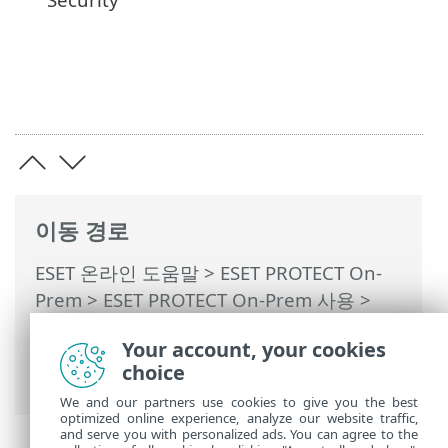
이동 경로
ESET 온라인 도움말
>
ESET PROTECT On-
Prem
>
ESET PROTECT On-Prem 사용
>
ESET PROTECT On-Prem 기본 메뉴
>
탐지
Your account, your cookies
>
제외 생성
> 제외와 호환되는 ESET 보안
choice
애플리케이션
We and our partners use cookies to give you the best
optimized online experience, analyze our website traffic,
and serve you with personalized ads. You can agree to the