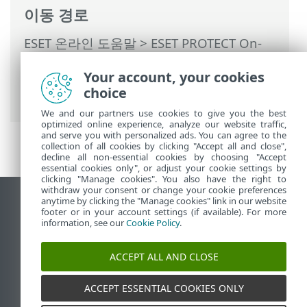
이동 경로
ESET 온라인 도움말
>
ESET PROTECT On-
Prem
>
시작
>
ESET Management에이전트
Your account, your cookies
배포
>
원격 배포
>
ESET Remote
choice
Deployment Tool
> 수동으로 컴퓨터 추가
We and our partners use cookies to give you the best
optimized online experience, analyze our website traffic,
and serve you with personalized ads. You can agree to the
collection of all cookies by clicking "Accept all and close",
decline all non-essential cookies by choosing "Accept
essential cookies only", or adjust your cookie settings by
clicking "Manage cookies". You also have the right to
withdraw your consent or change your cookie preferences
anytime by clicking the "Manage cookies" link in our website
데스크톱 사이트 보기
footer or in your account settings (if available). For more
End of Life
information, see our
Cookie Policy
.
ESET 지식 베이스
ACCEPT ALL AND CLOSE
ESET 포럼
ESET Status Portal
ACCEPT ESSENTIAL COOKIES ONLY
국가별 지원