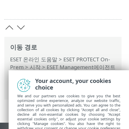
이동 경로
ESET 온라인 도움말
>
ESET PROTECT On-
Prem
>
시작
>
ESET Management에이전트
배포
>
원격 배포
>
ESET Remote
Your account, your cookies
Deployment Tool
> ESET Remote
choice
Deployment Tool - 문제 해결
We and our partners use cookies to give you the best
optimized online experience, analyze our website traffic,
and serve you with personalized ads. You can agree to the
collection of all cookies by clicking "Accept all and close",
decline all non-essential cookies by choosing "Accept
essential cookies only", or adjust your cookie settings by
clicking "Manage cookies". You also have the right to
withdraw your consent or change your cookie preferences